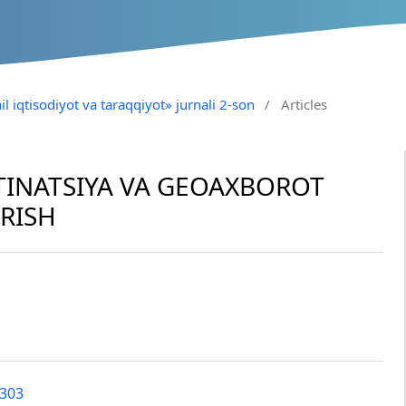
il iqtisodiyot va taraqqiyot» jurnali 2-son
/
Articles
TINATSIYA VA GEOAXBOROT
IRISH
8303