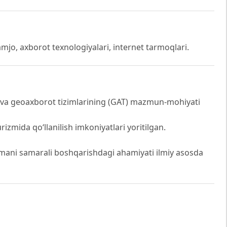
mjo, axborot texnologiyalari, internet tarmoqlari.
va geoaxborot tizimlarining (GAT) mazmun-mohiyati
izmida qo‘llanilish imkoniyatlari yoritilgan.
zilmani samarali boshqarishdagi ahamiyati ilmiy asosda