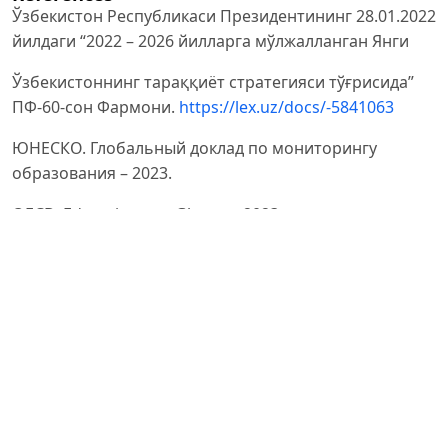
Ўзбекистон Республикаси Президентининг 28.01.2022
йилдаги “2022 – 2026 йилларга мўлжалланган Янги
Ўзбекистоннинг тараққиёт стратегияси тўғрисида”
ПФ-60-сон Фармони.
https://lex.uz/docs/-5841063
ЮНЕСКО. Глобальный доклад по мониторингу
образования – 2023.
OECD. Education at a Glance – 2023.
Всемирный банк. Доклад о трансформации
образовательной системы – 2022.
Dewey J. Democracy and Education. New York:
Macmillan, 1916. 434 p.
Vygotsky L.S. Mind in Society: The Development of
Higher Psychological Processes. Cambridge: Harvard
University