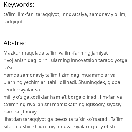
Keywords:
ta’lim, ilm-fan, taraqqiyot, innovatsiya, zamonaviy bilim,
tadqiqot
Abstract
Mazkur maqolada ta’lim va ilm-fanning jamiyat
rivojlanishidagi o‘rni, ularning innovatsion taraqqiyotga
ta’siri
hamda zamonaviy ta’lim tizimidagi muammolar va
ularning yechimlari tahlil qilinadi. Shuningdek, global
tendensiyalar va
milliy o‘ziga xosliklar ham e’tiborga olinadi. Ilm-fan va
ta’limning rivojlanishi mamlakatning iqtisodiy, siyosiy
hamda ijtimoiy
jihatdan taraqqiyotiga bevosita ta’sir ko‘rsatadi. Ta’lim
sifatini oshirish va ilmiy innovatsiyalarni joriy etish