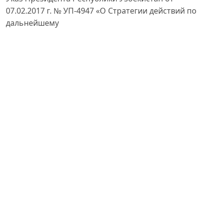
07.02.2017 г. № УП-4947 «О Стратегии действий по
дальнейшему
развитию Республики Узбекистан».
Постановление Президента Республики Узбекистан
от 19.09.2018 г. № ПП-3946 «О мерах по дальнейшему
развитию аудиторской деятельности в Республике
Узбекистан».
Постановление Президента Республики Узбекистан
от 24.02.2020 г. № ПП-4611 «О дополнительных мерах
по
переходу на международные стандарты финансовой
отчетности».
Постановление Кабинета Министров Республики
Узбекистан от 05.05.2021 г. № 280 «О мерах по