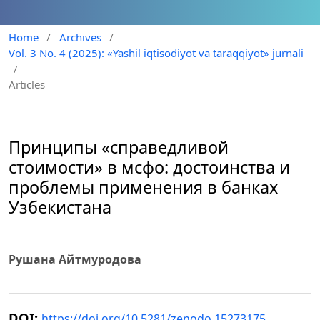
Home
/
Archives
/
Vol. 3 No. 4 (2025): «Yashil iqtisodiyot va taraqqiyot» jurnali
/
Articles
Принципы «справедливой
стоимости» в мсфо: достоинства и
проблемы применения в банках
Узбекистана
Рушана Айтмуродова
DOI:
https://doi.org/10.5281/zenodo.15273175