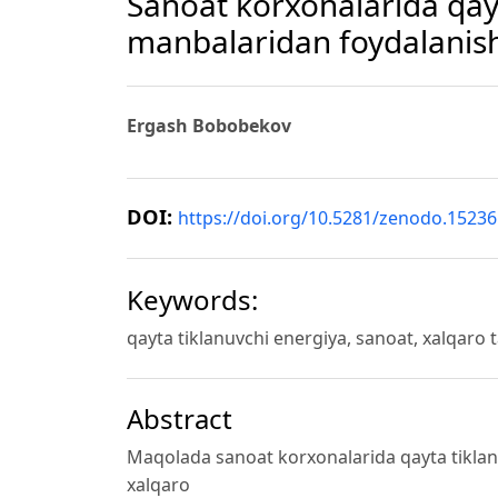
Sanoat korxonalarida qay
manbalaridan foydalanish
Ergash Bobobekov
DOI:
https://doi.org/10.5281/zenodo.1523
Keywords:
qayta tiklanuvchi energiya, sanoat, xalqaro t
Abstract
Maqolada sanoat korxonalarida qayta tiklan
xalqaro