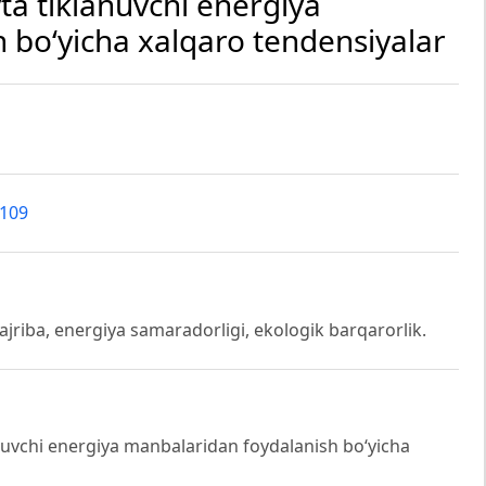
ta tiklanuvchi energiya
 boʻyicha xalqaro tendensiyalar
6109
ajriba, energiya samaradorligi, ekologik barqarorlik.
uvchi energiya manbalaridan foydalanish bo‘yicha