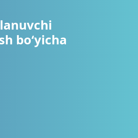
klanuvchi
sh boʻyicha