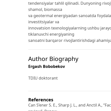
tendensiyalar tahlil qilinadi. Dunyoning ri
shamol, biomassa
va geotermal energiyadan sanoatda foydalanis
investitsiyalar va
innovatsion texnologiyalarning ushbu jarayond
tiklanuvchi energiyaning
sanoatni barqaror rivojlantirishdagi ahamiya
Author Biography
Ergash Bobobekov
TDIU doktorant
References
Can S’ener S. E., Sharp J. L., and Anctil A., 