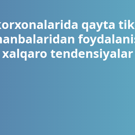
orxonalarida qayta ti
anbalaridan foydalani
xalqaro tendensiyalar