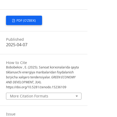
PDF (O'ZBEK)
Published
2025-04-07
How to Cite
Bobobekov , E. (2025). Sanoat korxonalarida qayta
tiklanuvchi energiya manbalaridan foydalanish
boʻyicha xalqaro tendensiyalar.
GREEN ECONOMY
AND DEVELOPMENT
,
3
(4).
https://doi.org/10.5281/zenodo.15236109
More Citation Formats
Issue