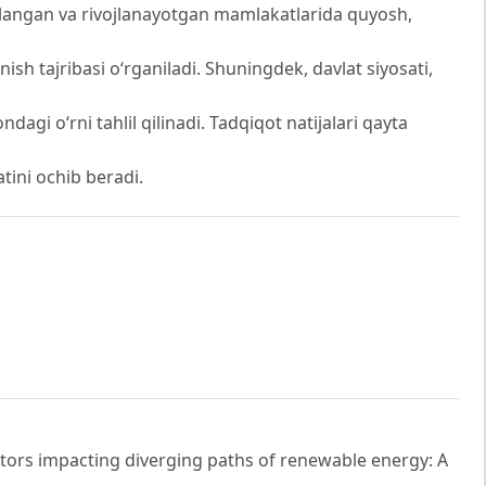
vojlangan va rivojlanayotgan mamlakatlarida quyosh,
h tajribasi o‘rganiladi. Shuningdek, davlat siyosati,
agi o‘rni tahlil qilinadi. Tadqiqot natijalari qayta
tini ochib beradi.
‘‘Factors impacting diverging paths of renewable energy: A