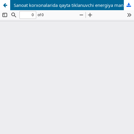
Sanoat korxonalarida qayta tiklanuvchi energiya manbalaridan foydalanish boʻyicha xalqaro tendensiyalar