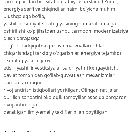
tarmoqlaridan biri sifatida tabiiy resurslar iste’moli,
energiya sarfi va chiqindilar hajmi bo‘yicha muhim
ulushga ega bo‘lib,
yashil iqtisodiyot strategiyasining samarali amalga
oshirilishi ko‘p jihatdan ushbu tarmoqni modernizatsiya
qilish darajasiga
bog‘liq. Tadqiqotda qurilish materiallari ishlab
chiqarishdagi tarkibiy o‘zgarishlar, energiya tejamkor
texnologiyalarni joriy
etish, yashil investitsiyalar salohiyatini kengaytirish,
davlat tomonidan qo‘llab-quvvatlash mexanizmlari
hamda tarmoqni
rivojlantirish istiqbollari yoritilgan. Olingan natijalar
qurilish sanoatini ekologik tamoyillar asosida barqaror
rivojlantirishga
qaratilgan ilmiy-amaliy takliflar bilan boyitilgan