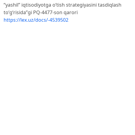
“yashil” iqtisodiyotga oʻtish strategiyasini tasdiqlash
toʻgʻrisida”gi PQ-4477-son qarori
https://lex.uz/docs/-4539502
2. Oʻzbekiston Respublikasi Prezidentining 11.09.2023-
yildagi “Oʻzbekiston — 2030” strategiyasi toʻgʻrisidagi
PF-158-son
Farmoni
https://lex.uz/docs/-6600413
3. Building and Construction Journal. (2023). Sustainable
Construction Technologies. London: Building and
Construction
Publishing.
4. United Nations Environment Programme (UNEP).
(2022). Green Economy Report. Nairobi: UNEP.
World Bank. (2021). Green Building and Energy