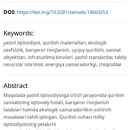
DOI:
https://doi.org/10.5281/zenodo.18663253
Keywords:
yashil iqtisodiyot, qurilish materiallari, ekologik
xavfsizlik, barqaror rivojlanish, uy-joy qurilishi, sanoat
obyektlari, infratuzilma binolari, yashil standartlar, tabiiy
resurslar iste’moli, energiya samaradorligi, chiqindilar
Abstract
Maqolada yashil iqtisodiyotga o‘tish jarayonida qurilish
sanoatining iqtisodiy holati, barqaror rivojlanish
talablari hamda ekologik samaradorlikni oshirish
masalalari tahlil qilingan. Qurilish sohasi milliy
iqtisodiyotning yetakchi