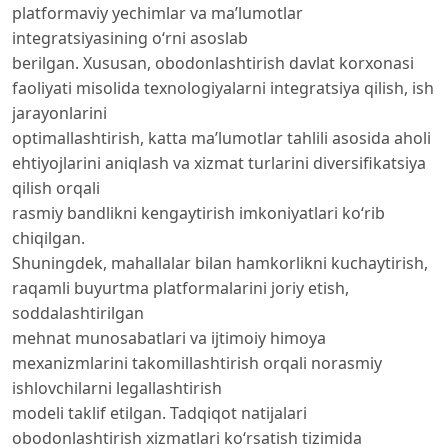
platformaviy yechimlar va ma’lumotlar
integratsiyasining o‘rni asoslab
berilgan. Xususan, obodonlashtirish davlat korxonasi
faoliyati misolida texnologiyalarni integratsiya qilish, ish
jarayonlarini
optimallashtirish, katta ma’lumotlar tahlili asosida aholi
ehtiyojlarini aniqlash va xizmat turlarini diversifikatsiya
qilish orqali
rasmiy bandlikni kengaytirish imkoniyatlari ko‘rib
chiqilgan.
Shuningdek, mahallalar bilan hamkorlikni kuchaytirish,
raqamli buyurtma platformalarini joriy etish,
soddalashtirilgan
mehnat munosabatlari va ijtimoiy himoya
mexanizmlarini takomillashtirish orqali norasmiy
ishlovchilarni legallashtirish
modeli taklif etilgan. Tadqiqot natijalari
obodonlashtirish xizmatlari ko‘rsatish tizimida