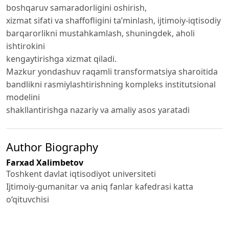
boshqaruv samaradorligini oshirish,
xizmat sifati va shaffofligini ta’minlash, ijtimoiy-iqtisodiy
barqarorlikni mustahkamlash, shuningdek, aholi
ishtirokini
kengaytirishga xizmat qiladi.
Mazkur yondashuv raqamli transformatsiya sharoitida
bandlikni rasmiylashtirishning kompleks institutsional
modelini
shakllantirishga nazariy va amaliy asos yaratadi
Author Biography
Farxad Xalimbetov
Toshkent davlat iqtisodiyot universiteti
Ijtimoiy-gumanitar va aniq fanlar kafedrasi katta
o‘qituvchisi