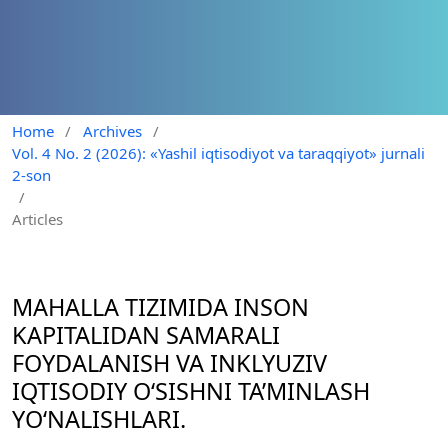
Home
/
Archives
/
Vol. 4 No. 2 (2026): «Yashil iqtisodiyot va taraqqiyot» jurnali
2-son
/
Articles
MAHALLA TIZIMIDA INSON
KAPITALIDAN SAMARALI
FOYDALANISH VA INKLYUZIV
IQTISODIY O‘SISHNI TA’MINLASH
YO‘NALISHLARI.