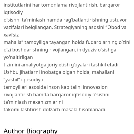
institutlarini har tomonlama rivojlantirish, barqaror
iqtisodiy
o‘sishni ta’minlash hamda rag‘batlantirishning ustuvor
vazifalari belgilangan. Strategiyaning asosini “Obod va
xavfsiz
mahalla” tamoyiliga tayangan holda fuqarolarning o‘zini
o‘zi boshqarishning rivojlangan, inklyuziv o‘sishga
yo‘naltirilgan
tizimini amaliyotga joriy etish g‘oyalari tashkil etadi.
Ushbu jihatlarni inobatga olgan holda, mahallani
“yashil” iqtisodiyot
tamoyillari asosida inson kapitalini innovasion
rivojlantirish hamda barqaror iqtisodiy o‘sishni
ta’minlash mexanizmlarini
takomillashtirish dolzarb masala hisoblanadi.
Author Biography