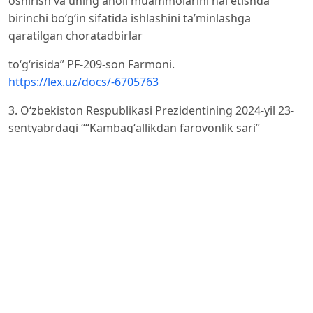
oshirish va uning aholi muammolarini hal etishda
birinchi boʻgʻin sifatida ishlashini taʼminlashga
qaratilgan choratadbirlar
toʻgʻrisida” PF-209-son Farmoni.
https://lex.uz/docs/-6705763
3. O‘zbekiston Respublikasi Prezidentining 2024-yil 23-
sentyabrdagi ““Kambagʻallikdan farovonlik sari”
dasturini amalga
oshirish boʻyicha birinchi navbatdagi chora-tadbirlar
toʻgʻrisida” PQ-330-son.
https://lex.uz/uz/docs/-7109778
4. Абдурахманова Г.К., Гойипназаров С.Б., Қурбонов
С.П. (2021). Сокрашение бедности: возможности,
действие
и резултаты [Монография]. Тошкент: Инновасион
ривожланиш нашриёти – матбаа уйи. 164 с.