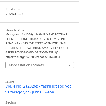
Published
2026-02-01
How to Cite
Mirzayeva , S. (2026). MAHALLIY SHAROITDA SUV
TEJOVCHI TEXNOLOGIYALARNI KOʻP MEZONLI
BAHOLASHNING IQTISODIY YOʻNALTIRILGAN
GIBRID MODELI VA UNING AMALIY QOʻLLANILISHI.
GREEN ECONOMY AND DEVELOPMENT
,
4
(2).
https://doi.org/10.5281/zenodo.18663004
More Citation Formats
Issue
Vol. 4 No. 2 (2026): «Yashil iqtisodiyot
va taraqqiyot» jurnali 2-son
Section