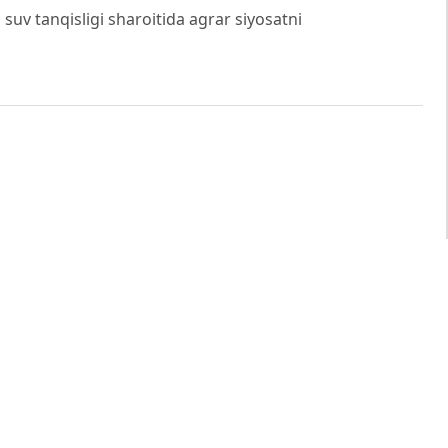
 suv tanqisligi sharoitida agrar siyosatni
ected soils.
https://www.fao.org/newsroom/detail/fao-
s/en