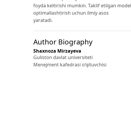
foyda keltirishi mumkin. Taklif etilgan model
optimallashtirish uchun ilmiy asos
yaratadi.
Author Biography
Shaxnoza Mirzayeva
Guliston davlat universiteti
Menejment kafedrasi o‘qituvchisi
References
1. FAO. (2024). Global assessment of salt-aff
launches-first-majorglobal-
assessment-of-salt-affected-soils-in-50-year