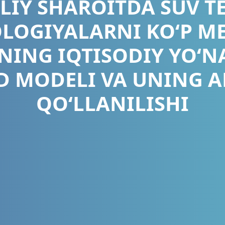
IY SHAROITDA SUV T
LOGIYALARNI KOʻP M
ING IQTISODIY YOʻN
D MODELI VA UNING 
QOʻLLANILISHI