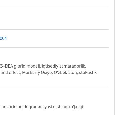
3004
IS–DEA gibrid modeli, iqtisodiy samaradorlik,
und effect, Markaziy Osiyo, O‘zbekiston, stokastik
rslarining degradatsiyasi qishloq xo‘jaligi