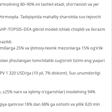
’molining 80–90% ini tashkil etadi, sho‘rlanish va yer
ytirmoqda. Tadqiqotda mahalliy sharoitda suv tejovchi
y-AHP–TOPSIS–DEA gibrid modeli ishlab chiqildi va Xorazm
azildi.
illarga 25% va ijtimoiy-texnik mezonlarga 15% og‘irlik
bilan jihozlangan tomchilatib sug‘orish tizimi eng yuqori
NPV 1 320 USD/ga (10 yil, 7% diskont). Suv unumdorligi
a; ±25% narx va iqlimiy o‘zgarishlar) modelning 94%
giya qamrovi 18% dan 68% ga oshishi va yillik 620 mln