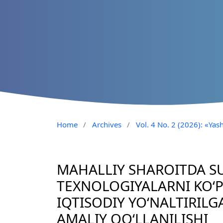
Home
/
Archives
/
Vol. 4 No. 2 (2026): «Yash
MAHALLIY SHAROITDA S
TEXNOLOGIYALARNI KOʻ
IQTISODIY YOʻNALTIRIL
AMALIY QOʻLLANILISHI