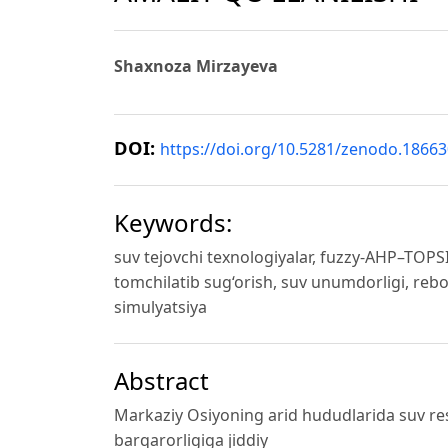
Shaxnoza Mirzayeva
DOI:
https://doi.org/10.5281/zenodo.1866
Keywords:
suv tejovchi texnologiyalar, fuzzy-AHP–TOPS
tomchilatib sug‘orish, suv unumdorligi, rebo
simulyatsiya
Abstract
Markaziy Osiyoning arid hududlarida suv resu
barqarorligiga jiddiy