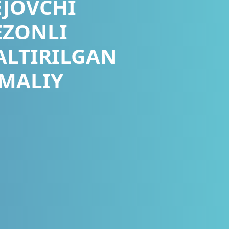
EJOVCHI
EZONLI
ALTIRILGAN
AMALIY