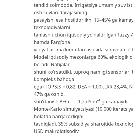
tahdid solmoqda. Irrigatsiya umumiy suv iste
osti suvlari darajasining
pasayishi esa hosildorlikni 15–45% ga kama
texnologiyalarni
tanlash uchun iqtisodiy yo‘naltirilgan fuzz
hamda Farg‘ona
viloyatlari ma’lumotlari asosida sinovdan o‘tk
Model iqtisodiy mezonlarga 60%, ekologik om
beradi. Natijalar
shuni ko‘rsatdiki, tuproq namligi sensorlari 
kompleks bahoga
ega (TOPSIS = 0,82; DEA = 1,00), IRR 23,4%, 
47% ga oshib,
sho‘rlanish ΔECe = –1,2 dS m⁻¹ ga kamaydi.
Monte-Karlo simulyatsiyasi (10 000 iteratsiy
holatda barqarorligini
tasdiqladi. 35% subsidiya sharoitida texnolo
USD makroiqtisodiy