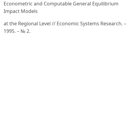
Econometric and Computable General Equilibrium
Impact Models
at the Regional Level // Economic Systems Research. –
1995. – № 2.
3. Государственный комитет Республики Узбекистан
по статистике. Энергетика и топливо: статистический
сборник. – Ташкент: Узстат, 2021. – 132 с.
[Электронный ресурс]. – Режим доступа:
https://stat.uz/ru/
4. International Energy Agency (IEA). World Energy
Balances: Documentation. – OECD/IEA, 2021. –
https://www.iea
.
org/reports/world-energy-balances-overview
5. Hogan W. W. Project Independence Evaluation