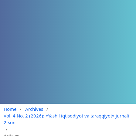
Home
/
Archives
/
Vol. 4 No. 2 (2026): «Yashil iqtisodiyot va taraqqiyot» jurnali
2-son
/
Articles