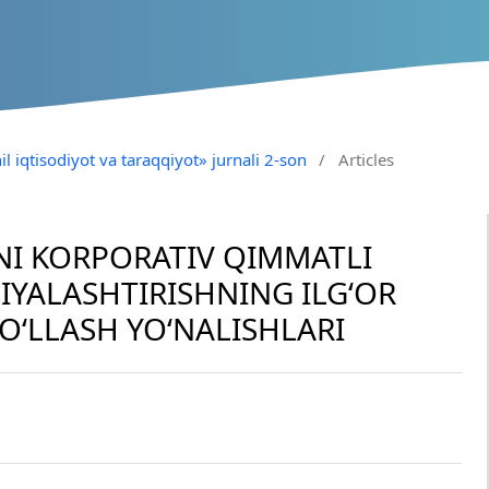
il iqtisodiyot va taraqqiyot» jurnali 2-son
/
Articles
NI KORPORATIV QIMMATLI
YALASHTIRISHNING ILG‘OR
QO‘LLASH YO‘NALISHLARI