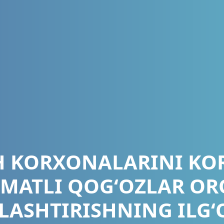
H KORXONALARINI KO
MATLI QOG‘OZLAR OR
LASHTIRISHNING ILG‘O