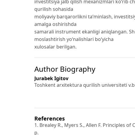
investitsiya jalb qilish mexanizmlari ko‘rib c
qurilish sohasida
moliyaviy barqarorlikni ta’minlash, investitsi
amalga oshirishda
samarali instrument ekanligi aniqlangan. Shu
moslashtirish yo‘nalishlari bo‘yicha
xulosalar berilgan.
Author Biography
Jurabek Igitov
Toshkent arxitektura qurilish universiteti v.
References
1. Brealey R., Myers S., Allen F. Principles o
p.