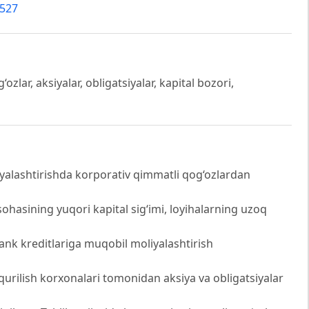
9527
zlar, aksiyalar, obligatsiyalar, kapital bozori,
yalashtirishda korporativ qimmatli qog‘ozlardan
sh sohasining yuqori kapital sig‘imi, loyihalarning uzoq
bank kreditlariga muqobil moliyalashtirish
qurilish korxonalari tomonidan aksiya va obligatsiyalar