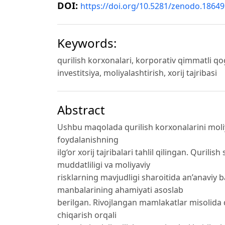
DOI:
https://doi.org/10.5281/zenodo.1864
Keywords:
qurilish korxonalari, korporativ qimmatli qog‘o
investitsiya, moliyalashtirish, xorij tajribasi
Abstract
Ushbu maqolada qurilish korxonalarini moli
foydalanishning
ilg‘or xorij tajribalari tahlil qilingan. Qurili
muddatliligi va moliyaviy
risklarning mavjudligi sharoitida an’anaviy 
manbalarining ahamiyati asoslab
berilgan. Rivojlangan mamlakatlar misolida 
chiqarish orqali