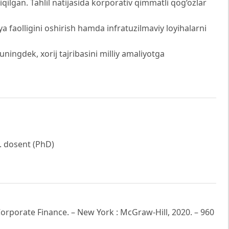
hiqilgan. Tahlil natijasida korporativ qimmatli qog‘ozlar
ya faolligini oshirish hamda infratuzilmaviy loyihalarni
ningdek, xorij tajribasini milliy amaliyotga
b. dosent (PhD)
f Corporate Finance. – New York : McGraw-Hill, 2020. – 960