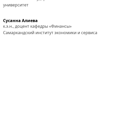
университет
Сусанна Алиева
к.э.н., доцент кафедры «Финансы»
Самаркандский институт экономики и сервиса
References
1. Говорова К. А., Ширяева Н. В. Факторный анализ
прибыли от продаж // Экономика и социум. 2014. №4-
2 (13).
– С. 515-517
2. Колесникова Л. Предпринимательство: от
«максимизации прибыли» к синергии социально-
экономических