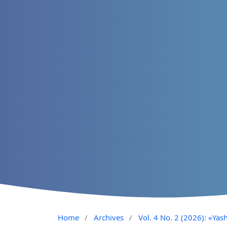
Home
/
Archives
/
Vol. 4 No. 2 (2026): «Yash