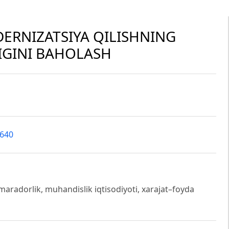
ERNIZATSIYA QILISHNING
IGINI BAHOLASH
8640
maradorlik, muhandislik iqtisodiyoti, xarajat–foyda