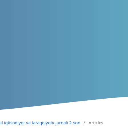
il iqtisodiyot va taraqqiyot» jurnali 2-son
/
Articles