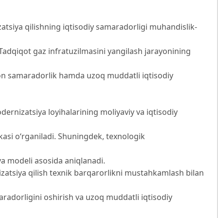
siya qilishning iqtisodiy samaradorligi muhandislik-
Tadqiqot gaz infratuzilmasini yangilash jarayonining
sion samaradorlik hamda uzoq muddatli iqtisodiy
odernizatsiya loyihalarining moliyaviy va iqtisodiy
kasi o‘rganiladi. Shuningdek, texnologik
ya modeli asosida aniqlanadi.
izatsiya qilish texnik barqarorlikni mustahkamlash bilan
aradorligini oshirish va uzoq muddatli iqtisodiy