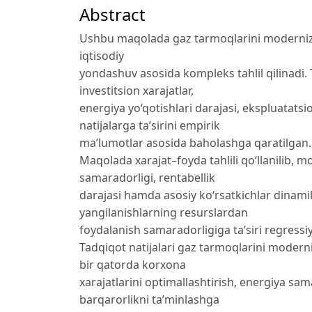
Abstract
Ushbu maqolada gaz tarmoqlarini modernizat
iqtisodiy
yondashuv asosida kompleks tahlil qilinadi. 
investitsion xarajatlar,
energiya yo‘qotishlari darajasi, ekspluatat
natijalarga ta’sirini empirik
ma’lumotlar asosida baholashga qaratilgan.
Maqolada xarajat–foyda tahlili qo‘llanilib, m
samaradorligi, rentabellik
darajasi hamda asosiy ko‘rsatkichlar dinami
yangilanishlarning resurslardan
foydalanish samaradorligiga ta’siri regressi
Tadqiqot natijalari gaz tarmoqlarini modern
bir qatorda korxona
xarajatlarini optimallashtirish, energiya sam
barqarorlikni ta’minlashga