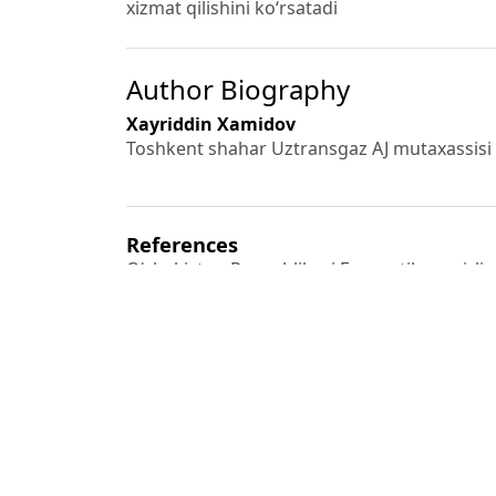
xizmat qilishini ko‘rsatadi
Author Biography
Xayriddin Xamidov
Toshkent shahar Uztransgaz AJ mutaxassisi
References
O‘zbekiston Respublikasi Energetika vazirlig
statistika va tahliliy
hisobot. Toshkent, 2023.
2. International Energy Agency (IEA). Gas Ma
3. “Hududgazta’minot” AJ. Gaz ta’minoti tizim
Toshkent, 2022.