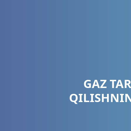
GAZ TA
QILISHNI