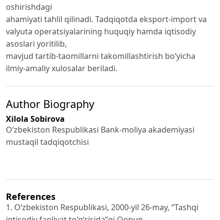
oshirishdagi
ahamiyati tahlil qilinadi. Tadqiqotda eksport-import va
valyuta operatsiyalarining huquqiy hamda iqtisodiy
asoslari yoritilib,
mavjud tartib-taomillarni takomillashtirish bo‘yicha
ilmiy-amaliy xulosalar beriladi.
Author Biography
Xilola Sobirova
O‘zbekiston Respublikasi Bank-moliya akademiyasi
mustaqil tadqiqotchisi
References
1. O‘zbekiston Respublikasi, 2000-yil 26-may, “Tashqi
iqtisodiy faoliyat to‘g‘risida”gi Qonun.