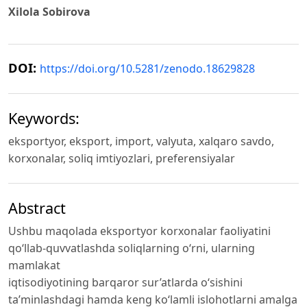
Xilola Sobirova
DOI:
https://doi.org/10.5281/zenodo.18629828
Keywords:
eksportyor, eksport, import, valyuta, xalqaro savdo,
korxonalar, soliq imtiyozlari, preferensiyalar
Abstract
Ushbu maqolada eksportyor korxonalar faoliyatini
qo‘llab-quvvatlashda soliqlarning o‘rni, ularning
mamlakat
iqtisodiyotining barqaror sur’atlarda o‘sishini
ta’minlashdagi hamda keng ko‘lamli islohotlarni amalga