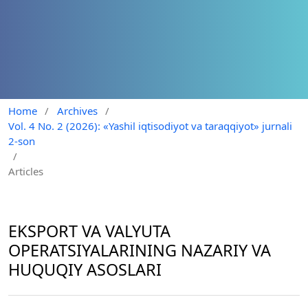
Home
/
Archives
/
Vol. 4 No. 2 (2026): «Yashil iqtisodiyot va taraqqiyot» jurnali
2-son
/
Articles
EKSPORT VA VALYUTA
OPERATSIYALARINING NAZARIY VA
HUQUQIY ASOSLARI