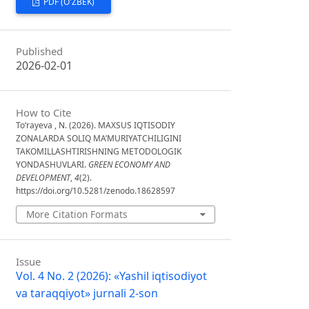
PDF (O'ZBEK)
Published
2026-02-01
How to Cite
To‘rayeva , N. (2026). MAXSUS IQTISODIY
ZONALARDA SOLIQ MA’MURIYATCHILIGINI
TAKOMILLASHTIRISHNING METODOLOGIK
YONDASHUVLARI.
GREEN ECONOMY AND
DEVELOPMENT
,
4
(2).
https://doi.org/10.5281/zenodo.18628597
More Citation Formats
Issue
Vol. 4 No. 2 (2026): «Yashil iqtisodiyot
va taraqqiyot» jurnali 2-son