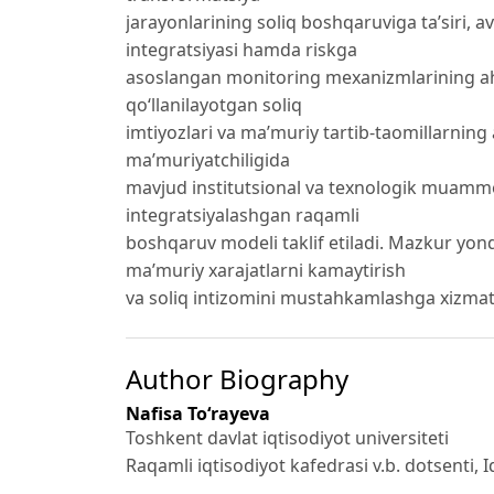
jarayonlarining soliq boshqaruviga ta’siri, a
integratsiyasi hamda riskga
asoslangan monitoring mexanizmlarining aham
qo‘llanilayotgan soliq
imtiyozlari va ma’muriy tartib-taomillarning
ma’muriyatchiligida
mavjud institutsional va texnologik muammol
integratsiyalashgan raqamli
boshqaruv modeli taklif etiladi. Mazkur yond
ma’muriy xarajatlarni kamaytirish
va soliq intizomini mustahkamlashga xizmat 
Author Biography
Nafisa To‘rayeva
Toshkent davlat iqtisodiyot universiteti
Raqamli iqtisodiyot kafedrasi v.b. dotsenti, 