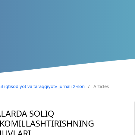
il iqtisodiyot va taraqqiyot» jurnali 2-son
/
Articles
ALARDA SOLIQ
AKOMILLASHTIRISHNING
UVLARI