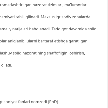
vtomatlashtirilgan nazorat tizimlari, ma’lumotlar
iyati tahlil qilinadi. Maxsus iqtisodiy zonalarda
 amaliy natijalari baholanadi. Tadqiqot davomida soliq
ar aniqlanib, ularni bartaraf etishga qaratilgan
ashuv soliq nazoratining shaffofligini oshirish,
qiladi.
Iqtisodiyot fanlari nomzodi (PhD).