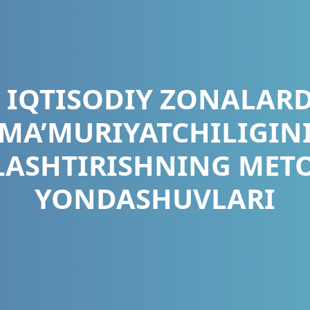
 IQTISODIY ZONALARD
MA’MURIYATCHILIGIN
LASHTIRISHNING MET
YONDASHUVLARI