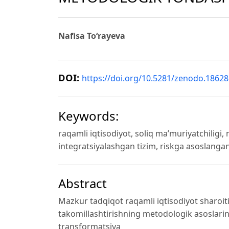
Nafisa To‘rayeva
DOI:
https://doi.org/10.5281/zenodo.1862
Keywords:
raqamli iqtisodiyot, soliq ma’muriyatchiligi, 
integratsiyalashgan tizim, riskga asoslangan
Abstract
Mazkur tadqiqot raqamli iqtisodiyot sharoit
takomillashtirishning metodologik asoslarin
transformatsiya