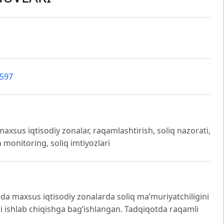
8597
maxsus iqtisodiy zonalar, raqamlashtirish, soliq nazorati,
 monitoring, soliq imtiyozlari
ida maxsus iqtisodiy zonalarda soliq ma’muriyatchiligini
i ishlab chiqishga bag‘ishlangan. Tadqiqotda raqamli