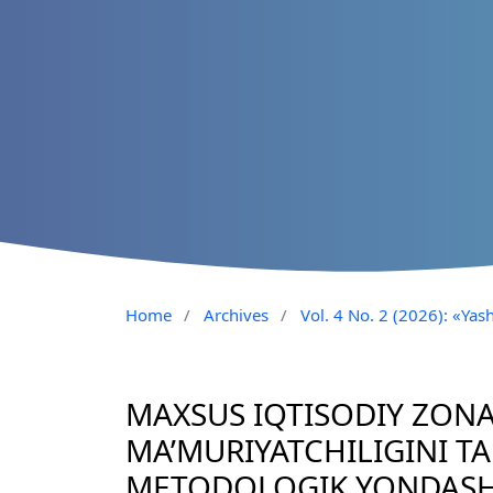
Home
/
Archives
/
Vol. 4 No. 2 (2026): «Yash
MAXSUS IQTISODIY ZON
MA’MURIYATCHILIGINI T
METODOLOGIK YONDASH