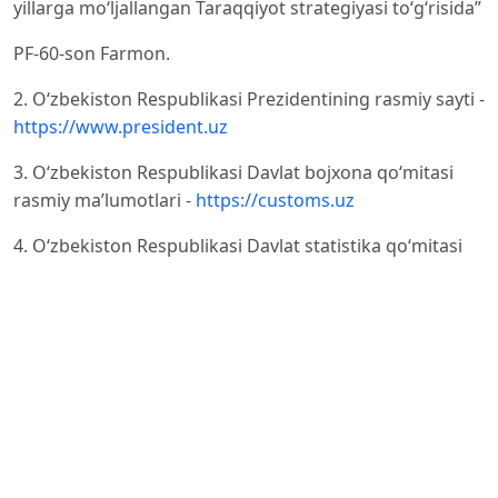
yillarga mo‘ljallangan Taraqqiyot strategiyasi to‘g‘risida”
PF-60-son Farmon.
2. O‘zbekiston Respublikasi Prezidentining rasmiy sayti -
https://www.president.uz
3. O‘zbekiston Respublikasi Davlat bojxona qo‘mitasi
rasmiy ma’lumotlari -
https://customs.uz
4. O‘zbekiston Respublikasi Davlat statistika qo‘mitasi
rasmiy ma’lumotlari -
https://stat.uz
5. Iqtisodiy tadqiqotlar va islohotlar markazi (ITIM).
Tahliliy hisobotlar va materiallar, 2021-2023.
6. Alimov R.X. Tashqi iqtisodiy faoliyatni tartibga solish. -
Toshkent, 2016.
7. Vohidov A.A. Bojxona-tarif mexanizmlarini
rivojlantirish. - Toshkent, 2020.