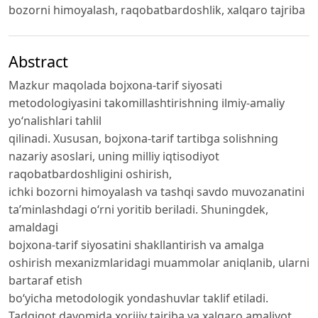
bozorni himoyalash, raqobatbardoshlik, xalqaro tajriba
Abstract
Mazkur maqolada bojxona-tarif siyosati
metodologiyasini takomillashtirishning ilmiy-amaliy
yo‘nalishlari tahlil
qilinadi. Xususan, bojxona-tarif tartibga solishning
nazariy asoslari, uning milliy iqtisodiyot
raqobatbardoshligini oshirish,
ichki bozorni himoyalash va tashqi savdo muvozanatini
ta’minlashdagi o‘rni yoritib beriladi. Shuningdek,
amaldagi
bojxona-tarif siyosatini shakllantirish va amalga
oshirish mexanizmlaridagi muammolar aniqlanib, ularni
bartaraf etish
bo‘yicha metodologik yondashuvlar taklif etiladi.
Tadqiqot davomida xorijiy tajriba va xalqaro amaliyot