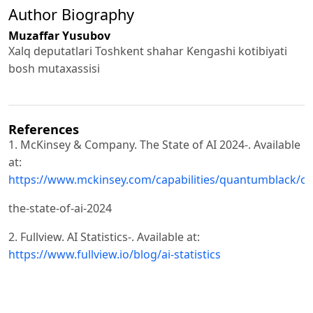
Author Biography
Muzaffar Yusubov
Xalq deputatlari Toshkent shahar Kengashi kotibiyati
bosh mutaxassisi
References
1. McKinsey & Company. The State of AI 2024-. Available
at:
https://www.mckinsey.com/capabilities/quantumblack/ou
the-state-of-ai-2024
2. Fullview. AI Statistics-. Available at:
https://www.fullview.io/blog/ai-statistics
3. Brynjolfsson, E., & McAfee, A. (2014-). The Second
Machine Age: Work, Progress, and Prosperity in a Time