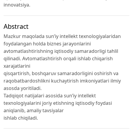
innovatsiya.
Abstract
Mazkur maqolada sun’iy intellekt texnologiyalaridan
foydalangan holda biznes jarayonlarini
avtomatlashtirishning iqtisodiy samaradorligi tahlil
qilinadi. Avtomatlashtirish orqali ishlab chiqarish
xarajatlarini
qisqartirish, boshqaruv samaradorligini oshirish va
raqobatbardoshlikni kuchaytirish imkoniyatlari ilmiy
asosda yoritiladi.
Tadqiqot natijalari asosida sun’iy intellekt
texnologiyalarini joriy etishning iqtisodiy foydasi
aniqlanib, amaliy tavsiyalar
ishlab chiqiladi.