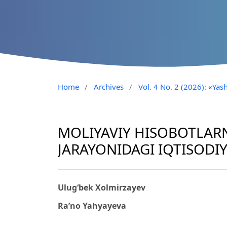
Home
/
Archives
/
Vol. 4 No. 2 (2026): «Yash
MOLIYAVIY HISOBOTLAR
JARAYONIDAGI IQTISODIY
Ulug‘bek Xolmirzayev
Ra’no Yahyayeva