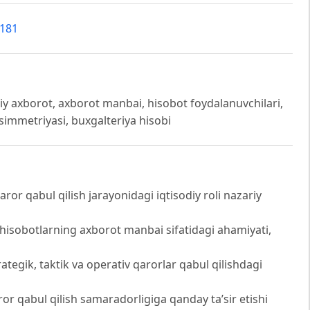
8181
odiy axborot, axborot manbai, hisobot foydalanuvchilari,
 asimmetriyasi, buxgalteriya hisobi
r qabul qilish jarayonidagi iqtisodiy roli nazariy
 hisobotlarning axborot manbai sifatidagi ahamiyati,
rategik, taktik va operativ qarorlar qabul qilishdagi
ror qabul qilish samaradorligiga qanday ta’sir etishi