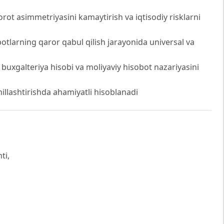
rot asimmetriyasini kamaytirish va iqtisodiy risklarni
otlarning qaror qabul qilish jarayonida universal va
i buxgalteriya hisobi va moliyaviy hisobot nazariyasini
millashtirishda ahamiyatli hisoblanadi
ti,