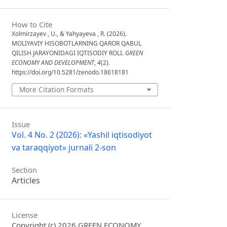
How to Cite
Xolmirzayev , U., & Yahyayeva , R. (2026).
MOLIYAVIY HISOBOTLARNING QAROR QABUL
QILISH JARAYONIDAGI IQTISODIY ROLI.
GREEN
ECONOMY AND DEVELOPMENT
,
4
(2).
https://doi.org/10.5281/zenodo.18618181
More Citation Formats
Issue
Vol. 4 No. 2 (2026): «Yashil iqtisodiyot
va taraqqiyot» jurnali 2-son
Section
Articles
License
Copyright (c) 2026 GREEN ECONOMY