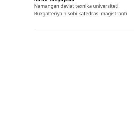
Namangan davlat texnika universiteti,
Buxgalteriya hisobi kafedrasi magistranti
References
1. Deegan, C. Financial Accounting Theory. 
2. International Accounting Standards Board
London: IFRS
Foundation, 2018.
3. Kieso, D. E., Weygandt, J. J., & Warfield, 
2020.
4. Elliott, B., & Elliott, J. Financial Accoun
2019
5. White, G. I., Sondhi, A. C., & Fried, D. The