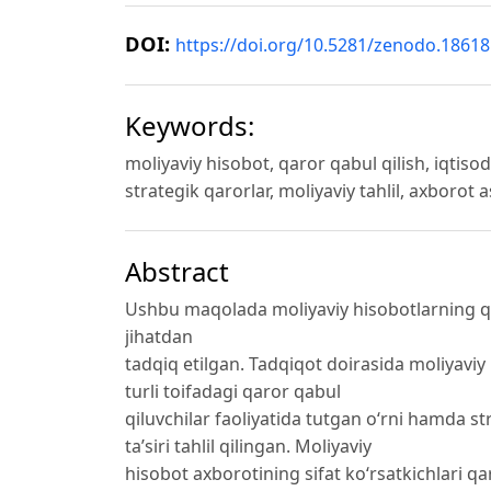
DOI:
https://doi.org/10.5281/zenodo.1861
Keywords:
moliyaviy hisobot, qaror qabul qilish, iqtis
strategik qarorlar, moliyaviy tahlil, axborot
Abstract
Ushbu maqolada moliyaviy hisobotlarning qaro
jihatdan
tadqiq etilgan. Tadqiqot doirasida moliyaviy
turli toifadagi qaror qabul
qiluvchilar faoliyatida tutgan o‘rni hamda st
ta’siri tahlil qilingan. Moliyaviy
hisobot axborotining sifat ko‘rsatkichlari qa