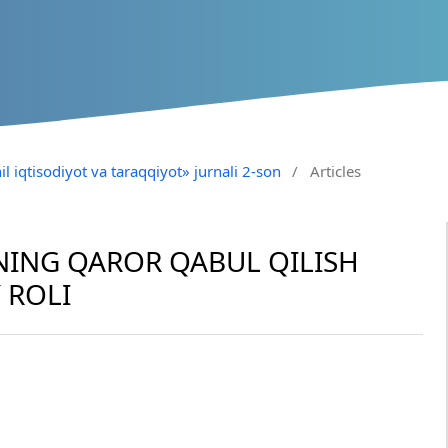
il iqtisodiyot va taraqqiyot» jurnali 2-son
/
Articles
NING QAROR QABUL QILISH
 ROLI