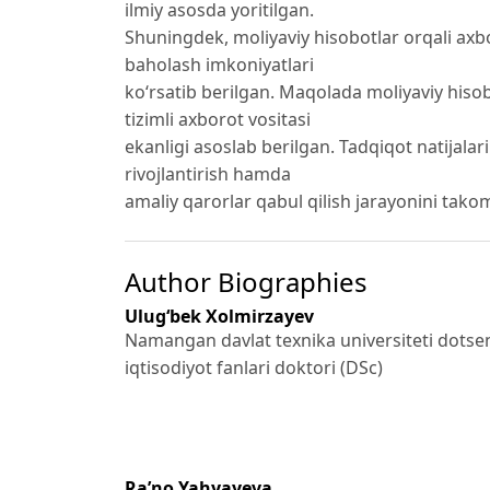
ilmiy asosda yoritilgan.
Shuningdek, moliyaviy hisobotlar orqali axbo
baholash imkoniyatlari
ko‘rsatib berilgan. Maqolada moliyaviy hisob
tizimli axborot vositasi
ekanligi asoslab berilgan. Tadqiqot natijalar
rivojlantirish hamda
amaliy qarorlar qabul qilish jarayonini tako
Author Biographies
Ulug‘bek Xolmirzayev
Namangan davlat texnika universiteti dotsen
iqtisodiyot fanlari doktori (DSc)
Ra’no Yahyayeva