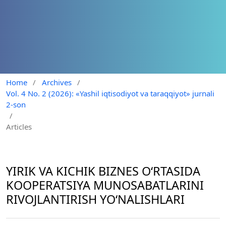
Home
/
Archives
/
Vol. 4 No. 2 (2026): «Yashil iqtisodiyot va taraqqiyot» jurnali
2-son
/
Articles
YIRIK VA KICHIK BIZNES O‘RTASIDA
KOOPERATSIYA MUNOSABATLARINI
RIVOJLANTIRISH YO‘NALISHLARI