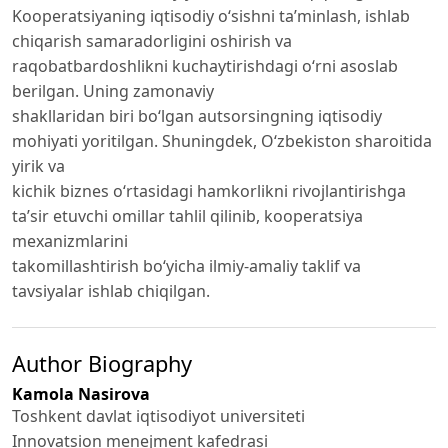
Kooperatsiyaning iqtisodiy o‘sishni ta’minlash, ishlab
chiqarish samaradorligini oshirish va
raqobatbardoshlikni kuchaytirishdagi o‘rni asoslab
berilgan. Uning zamonaviy
shakllaridan biri bo‘lgan autsorsingning iqtisodiy
mohiyati yoritilgan. Shuningdek, O‘zbekiston sharoitida
yirik va
kichik biznes o‘rtasidagi hamkorlikni rivojlantirishga
ta’sir etuvchi omillar tahlil qilinib, kooperatsiya
mexanizmlarini
takomillashtirish bo‘yicha ilmiy-amaliy taklif va
tavsiyalar ishlab chiqilgan.
Author Biography
Kamola Nasirova
Toshkent davlat iqtisodiyot universiteti
Innovatsion menejment kafedrasi