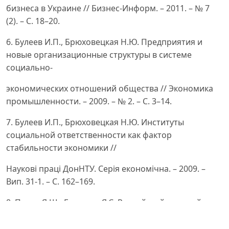
бизнеса в Украине // Бизнес-Информ. – 2011. – № 7
(2). – С. 18–20.
6. Булеев И.П., Брюховецкая Н.Ю. Предприятия и
новые организационные структуры в системе
социально-
экономических отношений общества // Экономика
промышленности. – 2009. – № 2. – С. 3–14.
7. Булеев И.П., Брюховецкая Н.Ю. Институты
социальной ответственности как фактор
стабильности экономики //
Наукові праці ДонНТУ. Серія економічна. – 2009. –
Вип. 31-1. – С. 162–169.
8. Паппэ Я.Ш., Галухина Я.С. Российский крупный
бизнес. Первые 15 лет: экономические хроники. – М.:
ГУ-ВШЭ,