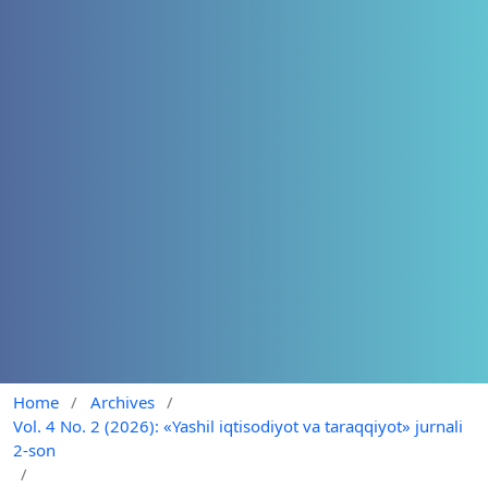
Home
/
Archives
/
Vol. 4 No. 2 (2026): «Yashil iqtisodiyot va taraqqiyot» jurnali
2-son
/