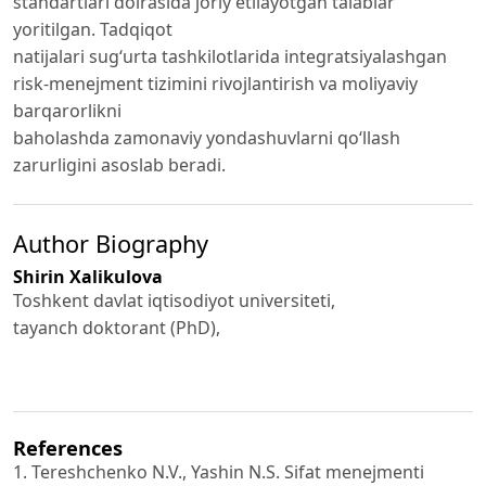
standartlari doirasida joriy etilayotgan talablar
yoritilgan. Tadqiqot
natijalari sug‘urta tashkilotlarida integratsiyalashgan
risk-menejment tizimini rivojlantirish va moliyaviy
barqarorlikni
baholashda zamonaviy yondashuvlarni qo‘llash
zarurligini asoslab beradi.
Author Biography
Shirin Xalikulova
Toshkent davlat iqtisodiyot universiteti,
tayanch doktorant (PhD),
References
1. Tereshchenko N.V., Yashin N.S. Sifat menejmenti