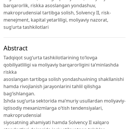
barqarorlik, riskka asoslangan yondashuv,
makroprudensial tartibga solish, Solvency II, risk-
menejment, kapital yetarliligi, moliyaviy nazorat,
sug‘urta tashkilotlari
Abstract
Tadqiqot sug‘urta tashkilotlarining to‘lovga
qobiliyatliligi va moliyaviy barqarorligini ta’minlashda
riskka
asoslangan tartibga solish yondashuvining shakllanishi
hamda rivojlanish jarayonlarini tahlil qilishga
bag‘ishlangan.
Ishda sug‘urta sektorida ma’muriy usullardan moliyaviy-
iqtisodiy mexanizmlarga o‘tish tendensiyalari,
makroprudensial
siyosatning ahamiyati hamda Solvency II xalqaro