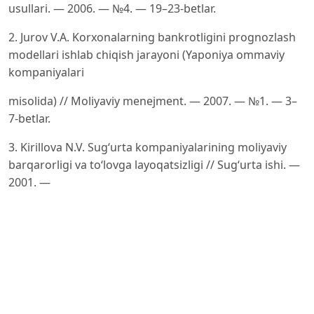
usullari. — 2006. — №4. — 19–23-betlar.
2. Jurov V.A. Korxonalarning bankrotligini prognozlash
modellari ishlab chiqish jarayoni (Yaponiya ommaviy
kompaniyalari
misolida) // Moliyaviy menejment. — 2007. — №1. — 3–
7-betlar.
3. Kirillova N.V. Sug‘urta kompaniyalarining moliyaviy
barqarorligi va to‘lovga layoqatsizligi // Sug‘urta ishi. —
2001. —
№5. — 17–20-betlar.
4. Burlachkov V.K. Moliyaviy vositachilik rivojlanishining
omillari va tendensiyalari. — 2018. — 19-jild. — №4. —
1123–
1134-betlar.