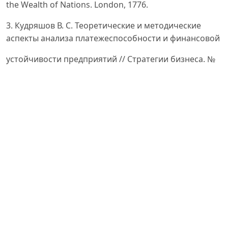
the Wealth of Nations. London, 1776.
3. Кудряшов В. С. Теоретические и методические
аспекты анализа платежеспособности и финансовой
устойчивости предприятий // Стратегии бизнеса. №
12 (32), 2016. С. 11–19.
4. Давыденко И. Г., Алешин В. А., Зотова А. И.
Экономический анализ финансово-хозяйственной
деятельности
предприятия. – М.: Кнорус, 2019.
5. Сафонова М. Ф. Теория и методология внутреннего
контроля и аудита налоговых затрат: диссертация на
соискание ученой степени доктора экономических
наук. Специальность 08.00.12 – бухгалтерский учет,
статистика. – Краснодар, 2017. – 25 с.