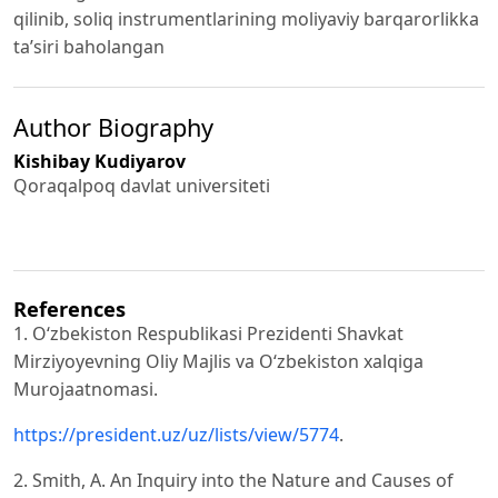
qilinib, soliq instrumentlarining moliyaviy barqarorlikka
ta’siri baholangan
Author Biography
Kishibay Kudiyarov
Qoraqalpoq davlat universiteti
References
1. O‘zbekiston Respublikasi Prezidenti Shavkat
Mirziyoyevning Oliy Majlis va O‘zbekiston xalqiga
Murojaatnomasi.
https://president.uz/uz/lists/view/5774
.
2. Smith, A. An Inquiry into the Nature and Causes of