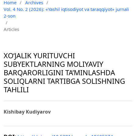
Home
/
Archives
/
Vol. 4 No. 2 (2026): «Yashil iqtisodiyot va taraqqiyot» jurnali
2-son
/
Articles
XO‘JALIK YURITUVCHI
SUBYEKTLARNING MOLIYAVIY
BARQARORLIGINI TA’MINLASHDA
SOLIQLARNI TARTIBGA SOLISHNING
TAHLILI
Kishibay Kudiyarov