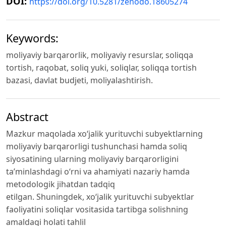
DOI:
https://doi.org/10.5281/zenodo.18605274
Keywords:
moliyaviy barqarorlik, moliyaviy resurslar, soliqqa
tortish, raqobat, soliq yuki, soliqlar, soliqqa tortish
bazasi, davlat budjeti, moliyalashtirish.
Abstract
Mazkur maqolada xo‘jalik yurituvchi subyektlarning
moliyaviy barqarorligi tushunchasi hamda soliq
siyosatining ularning moliyaviy barqarorligini
ta’minlashdagi o‘rni va ahamiyati nazariy hamda
metodologik jihatdan tadqiq
etilgan. Shuningdek, xo‘jalik yurituvchi subyektlar
faoliyatini soliqlar vositasida tartibga solishning
amaldagi holati tahlil