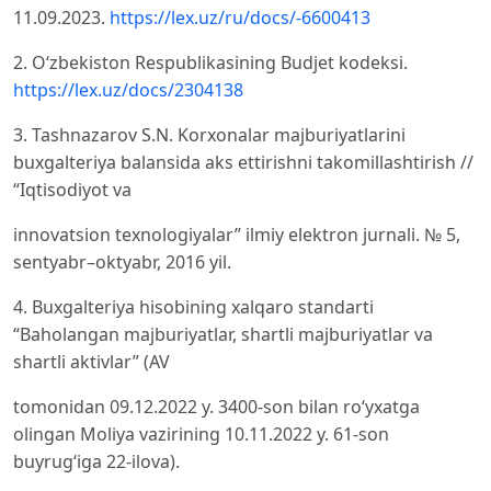
11.09.2023.
https://lex.uz/ru/docs/-6600413
2. O‘zbekiston Respublikasining Budjet kodeksi.
https://lex.uz/docs/2304138
3. Tashnazarov S.N. Korxonalar majburiyatlarini
buxgalteriya balansida aks ettirishni takomillashtirish //
“Iqtisodiyot va
innovatsion texnologiyalar” ilmiy elektron jurnali. № 5,
sentyabr–oktyabr, 2016 yil.
4. Buxgalteriya hisobining xalqaro standarti
“Baholangan majburiyatlar, shartli majburiyatlar va
shartli aktivlar” (AV
tomonidan 09.12.2022 y. 3400-son bilan ro‘yxatga
olingan Moliya vazirining 10.11.2022 y. 61-son
buyrug‘iga 22-ilova).