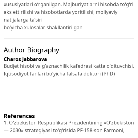
xususiyatlari o‘rganilgan. Majburiyatlarni hisobda to‘g‘ri
aks ettirilishi va hisobotlarda yoritilishi, moliyaviy
natijalarga ta’siri
bo‘yicha xulosalar shakllantirilgan
Author Biography
Charos Jabbarova
Budjet hisobi va gʻaznachilik kafedrasi katta oʻqituvchisi,
Iqtisodiyot fanlari boʻyicha falsafa doktori (PhD)
References
1. O‘zbekiston Respublikasi Prezidentining «O‘zbekiston
— 2030» strategiyasi to‘g‘risida PF-158-son Farmoni,