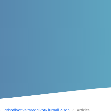
il iqtisodiyot va taraqqiyot» jurnali 2-son
/
Articles