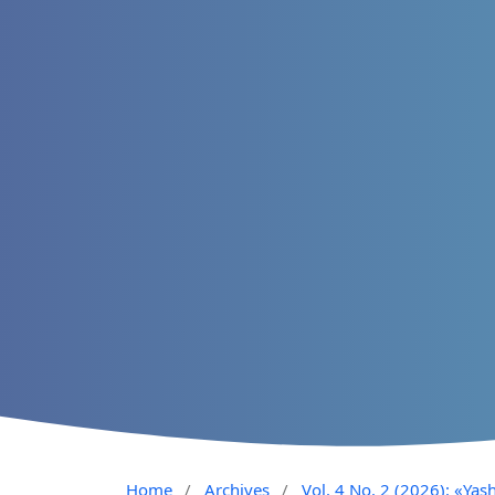
Home
/
Archives
/
Vol. 4 No. 2 (2026): «Yash