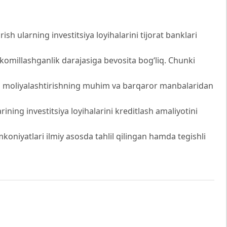
ish ularning investitsiya loyihalarini tijorat banklari
komillashganlik darajasiga bevosita bog‘liq. Chunki
arini moliyalashtirishning muhim va barqaror manbalaridan
ning investitsiya loyihalarini kreditlash amaliyotini
koniyatlari ilmiy asosda tahlil qilingan hamda tegishli