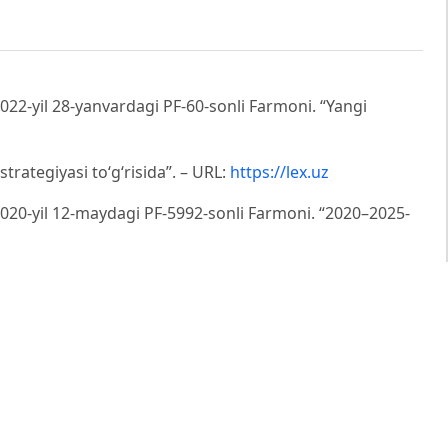
022-yil 28-yanvardagi PF-60-sonli Farmoni. “Yangi
trategiyasi to‘g‘risida”. – URL:
https://lex.uz
2020-yil 12-maydagi PF-5992-sonli Farmoni. “2020–2025-
k tizimini isloh qilish strategiyasi to‘g‘risida”. //
6/20/5992/0581-son. – URL:
https://lex.uz
Стратегическое развитие малого бизнеса и формы