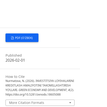
PDF (O'ZBEK)
Published
2026-02-01
How to Cite
Nurmatova, N. (2026). INVESTITSIYA LOYIHALARINI
KREDITLASH AMALIYOTINI TAKOMILLASHTIRISH
YO‘LLARI.
GREEN ECONOMY AND DEVELOPMENT
,
4
(2).
https://doi.org/10.5281/zenodo.18605088
More Citation Formats