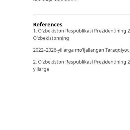
References
1. O‘zbekiston Respublikasi Prezidentining 2
O‘zbekistonning
2022–2026-yillarga mo‘ljallangan Taraqqiyot s
2. O‘zbekiston Respublikasi Prezidentining 
yillarga
mo‘ljallangan O‘zbekiston Respublikasining ban
Qonun hujjatlari
ma’lumotlari milliy bazasi, 13.05.2020-y., 0
3. Аликаева М. В., Асланова Л. О. и др. 
поддержки