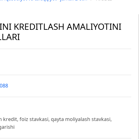
INI KREDITLASH AMALIYOTINI
LLARI
5088
on kredit, foiz stavkasi, qayta moliyalash stavkasi,
garishi