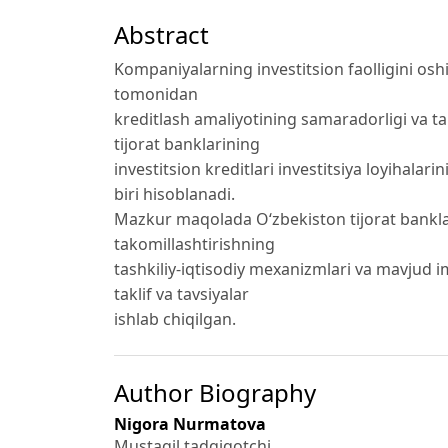
Abstract
Kompaniyalarning investitsion faolligini oshir
tomonidan
kreditlash amaliyotining samaradorligi va ta
tijorat banklarining
investitsion kreditlari investitsiya loyihal
biri hisoblanadi.
Mazkur maqolada O‘zbekiston tijorat banklari
takomillashtirishning
tashkiliy-iqtisodiy mexanizmlari va mavjud im
taklif va tavsiyalar
ishlab chiqilgan.
Author Biography
Nigora Nurmatova
Mustaqil tadqiqotchi