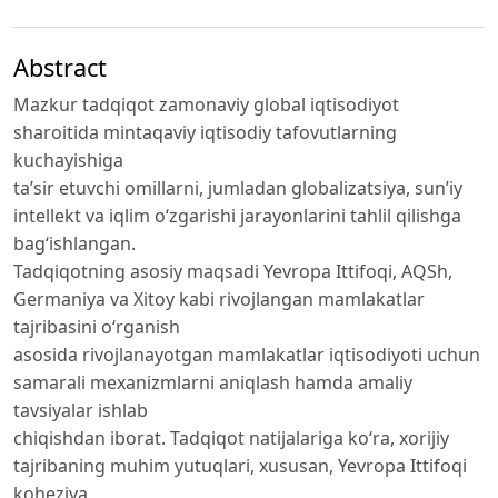
Abstract
Mazkur tadqiqot zamonaviy global iqtisodiyot
sharoitida mintaqaviy iqtisodiy tafovutlarning
kuchayishiga
ta’sir etuvchi omillarni, jumladan globalizatsiya, sun’iy
intellekt va iqlim o‘zgarishi jarayonlarini tahlil qilishga
bag‘ishlangan.
Tadqiqotning asosiy maqsadi Yevropa Ittifoqi, AQSh,
Germaniya va Xitoy kabi rivojlangan mamlakatlar
tajribasini o‘rganish
asosida rivojlanayotgan mamlakatlar iqtisodiyoti uchun
samarali mexanizmlarni aniqlash hamda amaliy
tavsiyalar ishlab
chiqishdan iborat. Tadqiqot natijalariga ko‘ra, xorijiy
tajribaning muhim yutuqlari, xususan, Yevropa Ittifoqi
koheziya