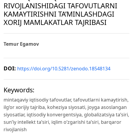
RIVOJLANISHIDAGI TAFOVUTLARNI
KAMAYTIRISHNI TA’MINLASHDAGI
XORIJ MAMLAKATLAR TAJRIBASI
Temur Egamov
DOI:
https://doi.org/10.5281/zenodo.18548134
Keywords:
mintaqaviy iqtisodiy tafovutlar, tafovutlarni kamaytirish,
ilg‘or xorijiy tajriba, koheziya siyosati, joyga asoslangan
siyosatlar, iqtisodiy konvergentsiya, globalizatsiya ta’siri,
sun’iy intellekt ta’siri, iqlim o‘zgarishi ta’siri, barqaror
rivojlanish