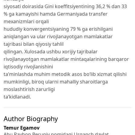
siyosati doirasida Gini koeffitsiyentining 36,2 % dan 33
% ga kamayishi hamda Germaniyada transfer
mexanizmlari orqali
hududiy konvergentsiyaning 79 % ga erishilgani
aniqlangan va ular rivojlanayotgan mamlakatlar
tajribasi bilan qiyosiy tahlil
qilingan. Xulosada ushbu xorijiy tajribalar
rivojlanayotgan mamlakatlar mintaqalarining barqaror
iqtisodiy rivojlanishini
ta’minlashda muhim metodik asos bo‘lib xizmat qilishi
mumkinligi, biroq ularni mahalliy sharoitlarga
moslashtirish zarurligi
ta’kidlanadi.
Author Biography
Temur Egamov
Abu Rayhon Beruniy nomidagi Urganch davlat