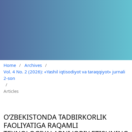
Home
/
Archives
/
Vol. 4 No. 2 (2026): «Yashil iqtisodiyot va taraqqiyot» jurnali
2-son
/
Articles
O‘ZBEKISTONDA TADBIRKORLIK
FAOLIYATIGA RAQAMLI