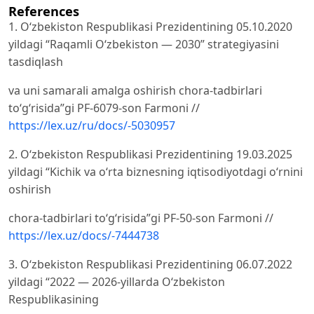
References
1. O‘zbekiston Respublikasi Prezidentining 05.10.2020
yildagi “Raqamli Oʻzbekiston — 2030” strategiyasini
tasdiqlash
va uni samarali amalga oshirish chora-tadbirlari
toʻgʻrisida”gi PF-6079-son Farmoni //
https://lex.uz/ru/docs/-5030957
2. O‘zbekiston Respublikasi Prezidentining 19.03.2025
yildagi “Kichik va oʻrta biznesning iqtisodiyotdagi oʻrnini
oshirish
chora-tadbirlari toʻgʻrisida”gi PF-50-son Farmoni //
https://lex.uz/docs/-7444738
3. O‘zbekiston Respublikasi Prezidentining 06.07.2022
yildagi “2022 — 2026-yillarda Oʻzbekiston
Respublikasining