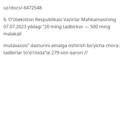
uz/docs/-6472548
6. O‘zbekiston Respublikasi Vazirlar Mahkamasining
07.07.2023 yildagi “20 ming tadbirkor — 500 ming
malakali
mutaxassis” dasturini amalga oshirish boʻyicha chora-
tadbirlar toʻgʻrisida”gi 279-son qarori //
https://lex.uz/uz/docs/-
6526182
7. A. Osterwalder and J. Euchner, «Business Model
Innovation: An Interview with Alex Osterwalder,»
Research-
Technology Management, vol. 62, no. 4, pp. 12–18, 2019.
8. P. Valendia, A. Herrera, M. Sanchez, and J. Villalobos,
«Facilitating business model transformation: Theory,