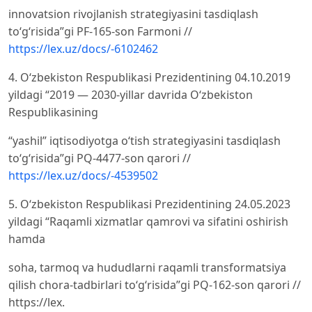
innovatsion rivojlanish strategiyasini tasdiqlash
toʻgʻrisida”gi PF-165-son Farmoni //
https://lex.uz/docs/-6102462
4. O‘zbekiston Respublikasi Prezidentining 04.10.2019
yildagi “2019 — 2030-yillar davrida Oʻzbekiston
Respublikasining
“yashil” iqtisodiyotga oʻtish strategiyasini tasdiqlash
toʻgʻrisida”gi PQ-4477-son qarori //
https://lex.uz/docs/-4539502
5. O‘zbekiston Respublikasi Prezidentining 24.05.2023
yildagi “Raqamli xizmatlar qamrovi va sifatini oshirish
hamda
soha, tarmoq va hududlarni raqamli transformatsiya
qilish chora-tadbirlari toʻgʻrisida”gi PQ-162-son qarori //
https://lex.