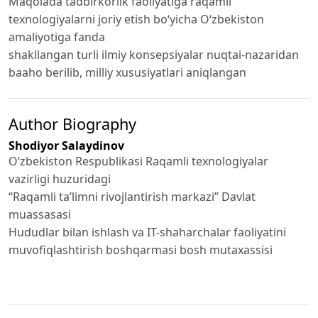
Maqolada tadbirkorlik faoliyatiga raqamli
texnologiyalarni joriy etish bo‘yicha O‘zbekiston
amaliyotiga fanda
shakllangan turli ilmiy konsepsiyalar nuqtai-nazaridan
baaho berilib, milliy xususiyatlari aniqlangan
Author Biography
Shodiyor Salaydinov
O‘zbekiston Respublikasi Raqamli texnologiyalar
vazirligi huzuridagi
“Raqamli ta’limni rivojlantirish markazi” Davlat
muassasasi
Hududlar bilan ishlash va IT-shaharchalar faoliyatini
muvofiqlashtirish boshqarmasi bosh mutaxassisi