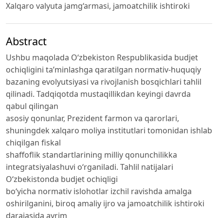
Xalqaro valyuta jamg‘armasi, jamoatchilik ishtiroki
Abstract
Ushbu maqolada O‘zbekiston Respublikasida budjet
ochiqligini ta’minlashga qaratilgan normativ-huquqiy
bazaning evolyutsiyasi va rivojlanish bosqichlari tahlil
qilinadi. Tadqiqotda mustaqillikdan keyingi davrda
qabul qilingan
asosiy qonunlar, Prezident farmon va qarorlari,
shuningdek xalqaro moliya institutlari tomonidan ishlab
chiqilgan fiskal
shaffoflik standartlarining milliy qonunchilikka
integratsiyalashuvi o‘rganiladi. Tahlil natijalari
O‘zbekistonda budjet ochiqligi
bo‘yicha normativ islohotlar izchil ravishda amalga
oshirilganini, biroq amaliy ijro va jamoatchilik ishtiroki
darajasida ayrim