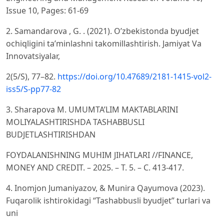
Issue 10, Pages: 61-69
2. Samandarova , G. . (2021). O’zbekistonda byudjet
ochiqligini ta’minlashni takomillashtirish. Jamiyat Va
Innovatsiyalar,
2(5/S), 77–82.
https://doi.org/10.47689/2181-1415-vol2-
iss5/S-pp77-82
3. Sharapova M. UMUMTA’LIM MAKTABLARINI
MOLIYALASHTIRISHDA TASHABBUSLI
BUDJETLASHTIRISHDAN
FOYDALANISHNING MUHIM JIHATLARI //FINANCE,
MONEY AND CREDIT. – 2025. – Т. 5. – С. 413-417.
4. Inomjon Jumaniyazov, & Munira Qayumova (2023).
Fuqarolik ishtirokidagi “Tashabbusli byudjet” turlari va
uni