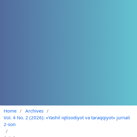
Home
/
Archives
/
Vol. 4 No. 2 (2026): «Yashil iqtisodiyot va taraqqiyot» jurnali
2-son
/