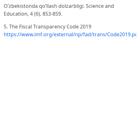
O’zbekistonda qo’llash dolzarbligi. Science and
Education, 4 (6), 853-859.
5. The Fiscal Transparency Code 2019
https://www.imf.org/external/np/fad/trans/Code2019.pdf
6. Oʻzbekiston Respublikasi Oliy Majlisi Senatining
27.08.2021 yildagi “Oʻzbekiston Respublikasi Oliy Majlisi
Senati
Budjet va iqtisodiy islohotlar masalalari qoʻmitasining
2020-yildagi va 2021-yilning birinchi yarim yilligidagi
faoliyati
toʻgʻrisidagi hisoboti haqida” SQ-381-IV-son qarori //
https://lex.uz/docs/-5621021
7. Budjet ma’lumotlari va budjet jarayonining ochiqlik
darajasini oshirish bo‘yicha onlayn-seminar bo‘lib o‘tdi