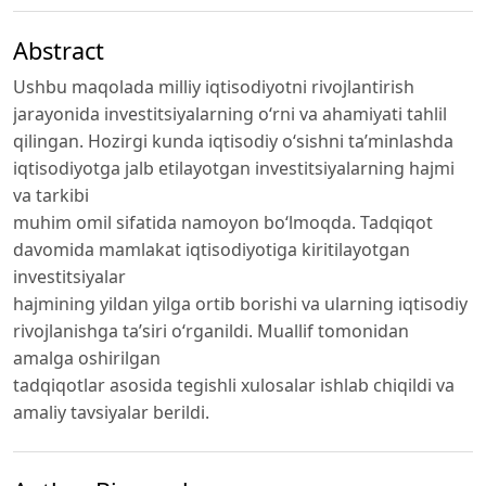
Abstract
Ushbu maqolada milliy iqtisodiyotni rivojlantirish
jarayonida investitsiyalarning o‘rni va ahamiyati tahlil
qilingan. Hozirgi kunda iqtisodiy o‘sishni ta’minlashda
iqtisodiyotga jalb etilayotgan investitsiyalarning hajmi
va tarkibi
muhim omil sifatida namoyon bo‘lmoqda. Tadqiqot
davomida mamlakat iqtisodiyotiga kiritilayotgan
investitsiyalar
hajmining yildan yilga ortib borishi va ularning iqtisodiy
rivojlanishga ta’siri o‘rganildi. Muallif tomonidan
amalga oshirilgan
tadqiqotlar asosida tegishli xulosalar ishlab chiqildi va
amaliy tavsiyalar berildi.