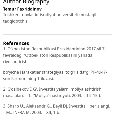
Author Biography
Temur Faxriddinov
Toshkent davlat iqtisodiyot universiteti mustaqil
tadqiqotchisi
References
1. O‘zbekiston Respublikasi Prezidentining 2017-yil 7-
fevraldagi “O‘zbekiston Respublikasini yanada
rivojlantirish
bo‘yicha Harakatlar strategiyasi to‘g‘risida”gi PF-4947-
son Farmonining 1-ilovasi.
2. G‘ozibekov D.G‘. Investitsiyalarni moliyalashtirish
masalalari. – T.: “Moliya” nashriyoti, 2003. – 14–15-b.
3. Sharp U., Aleksandr G., Beyli Dj. Investitsii: per. s angl.
– M.: INFRA-M, 2003. – XII, 1-b.