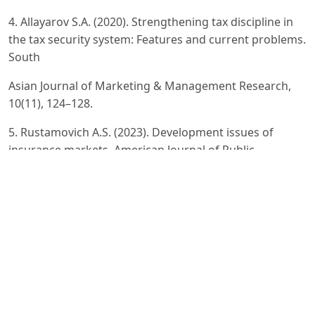
4. Allayarov S.A. (2020). Strengthening tax discipline in
the tax security system: Features and current problems.
South
Asian Journal of Marketing & Management Research,
10(11), 124–128.
5. Rustamovich A.S. (2023). Development issues of
insurance markets. American Journal of Public
Diplomacy and
International Studies (2993-2157), 1(10), 502–508.
6. Karimov N.G., Razzaqov J.X. (2019). Investitsion
loyihalarni sindikatli kreditlar hisobiga
moliyalashtirishning tashkiliy
va huquqiy asoslarini takomillashtirish. Iqtisodiyot va
innovatsion texnologiyalar.
https://iqtisodiyot.tsue.uz