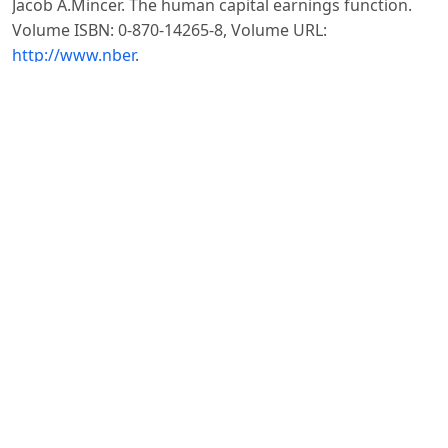
Jacob A.Mincer. The human capital earnings function.
Volume ISBN: 0-870-14265-8, Volume URL:
http://www.nber
.
org/books/minc74-1, 1974
Ahmad, Rana. (2020). Significance of human capital.
British Journal of Humanities and Social Sciences,
https://www.
researchgate.net/publication/344781727_Significance_of
Абдураҳмонов Қ.Х. Меҳнат иқтисодиёти: назария ва
амалиёт. Дарслик. – Т.: “Fan” нашриёти, 2019 – 595 б.
Умурзаков Б.Х. ва б. Меҳнат ресурслари шаклланиши
ва тақсимланишининг ҳудудий усуллари /
Монография.
– Т.: “Lesson Press”, 2017 й. -184 б.