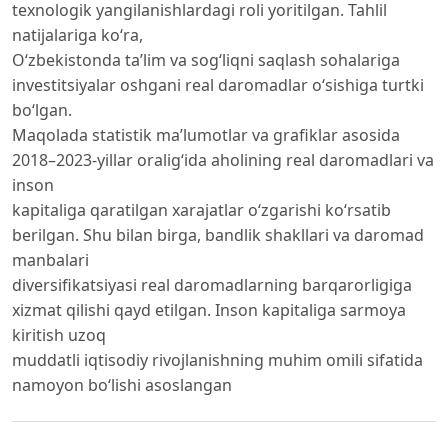
texnologik yangilanishlardagi roli yoritilgan. Tahlil
natijalariga ko‘ra,
O‘zbekistonda ta’lim va sog‘liqni saqlash sohalariga
investitsiyalar oshgani real daromadlar o‘sishiga turtki
bo‘lgan.
Maqolada statistik ma’lumotlar va grafiklar asosida
2018–2023-yillar oralig‘ida aholining real daromadlari va
inson
kapitaliga qaratilgan xarajatlar o‘zgarishi ko‘rsatib
berilgan. Shu bilan birga, bandlik shakllari va daromad
manbalari
diversifikatsiyasi real daromadlarning barqarorligiga
xizmat qilishi qayd etilgan. Inson kapitaliga sarmoya
kiritish uzoq
muddatli iqtisodiy rivojlanishning muhim omili sifatida
namoyon bo‘lishi asoslangan