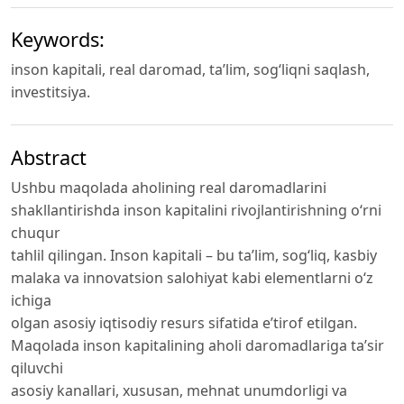
Keywords:
inson kapitali, real daromad, ta’lim, sog‘liqni saqlash,
investitsiya.
Abstract
Ushbu maqolada aholining real daromadlarini
shakllantirishda inson kapitalini rivojlantirishning o‘rni
chuqur
tahlil qilingan. Inson kapitali – bu ta’lim, sog‘liq, kasbiy
malaka va innovatsion salohiyat kabi elementlarni o‘z
ichiga
olgan asosiy iqtisodiy resurs sifatida e’tirof etilgan.
Maqolada inson kapitalining aholi daromadlariga ta’sir
qiluvchi
asosiy kanallari, xususan, mehnat unumdorligi va