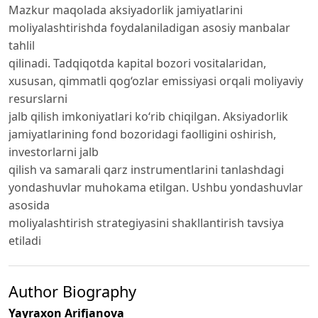
Mazkur maqolada aksiyadorlik jamiyatlarini
moliyalashtirishda foydalaniladigan asosiy manbalar
tahlil
qilinadi. Tadqiqotda kapital bozori vositalaridan,
xususan, qimmatli qog‘ozlar emissiyasi orqali moliyaviy
resurslarni
jalb qilish imkoniyatlari ko‘rib chiqilgan. Aksiyadorlik
jamiyatlarining fond bozoridagi faolligini oshirish,
investorlarni jalb
qilish va samarali qarz instrumentlarini tanlashdagi
yondashuvlar muhokama etilgan. Ushbu yondashuvlar
asosida
moliyalashtirish strategiyasini shakllantirish tavsiya
etiladi
Author Biography
Yayraxon Arifjanova