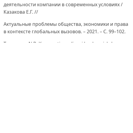
деятельности компании в современных условиях /
Казакова Е.Г. //
Актуальные проблемы общества, экономики и права
в контексте глобальных вызовов. – 2021. – С. 99–102.
Tursunova N.R. Korporativ moliyani boshqarishda
moliyaviy ta’minotni samarali tashkil etish yoʻllari.
Avtoreferat.
Toshkent – 2019.
Otaxonova Sh.X. Kapital bozorida korporativ qimmatli
qogʻozlar muomilasini takomillashtirish. Avtoreferat.
Toshkent –
Hamdamov O.N. Xalqaro kapital bozoridan moliyaviy
resurslarni jalb qilish amaliyotining tahlili. Iqtisod va
moliya /