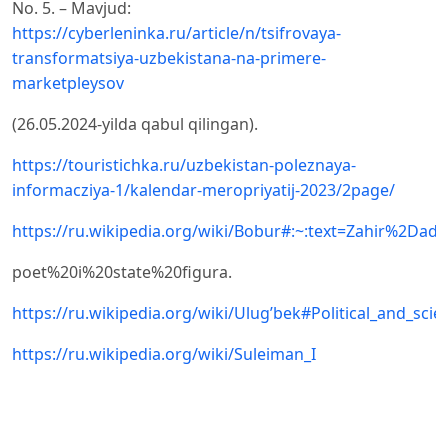
No. 5. – Mavjud:
https://cyberleninka.ru/article/n/tsifrovaya-
transformatsiya-uzbekistana-na-primere-
marketpleysov
(26.05.2024-yilda qabul qilingan).
https://touristichka.ru/uzbekistan-poleznaya-
informacziya-1/kalendar-meropriyatij-2023/2page/
https://ru.wikipedia.org/wiki/Bobur#:~:text=Zahir
poet%20i%20state%20figura.
https://ru.wikipedia.org/wiki/Ulug’bek#Political_and_scient
https://ru.wikipedia.org/wiki/Suleiman_I
https://ru.wikipedia.org/wiki/Topkapi
https://abaidan.kz/ru/categories/turizm/turciya-