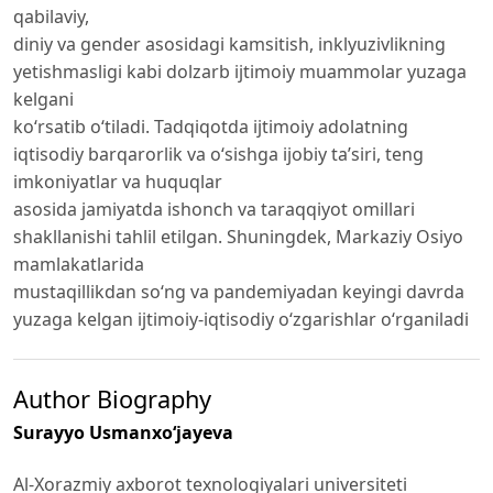
qabilaviy,
diniy va gender asosidagi kamsitish, inklyuzivlikning
yetishmasligi kabi dolzarb ijtimoiy muammolar yuzaga
kelgani
ko‘rsatib o‘tiladi. Tadqiqotda ijtimoiy adolatning
iqtisodiy barqarorlik va o‘sishga ijobiy ta’siri, teng
imkoniyatlar va huquqlar
asosida jamiyatda ishonch va taraqqiyot omillari
shakllanishi tahlil etilgan. Shuningdek, Markaziy Osiyo
mamlakatlarida
mustaqillikdan so‘ng va pandemiyadan keyingi davrda
yuzaga kelgan ijtimoiy-iqtisodiy o‘zgarishlar o‘rganiladi
Author Biography
Surayyo Usmanxo‘jayeva
Al-Xorazmiy axborot texnologiyalari universiteti