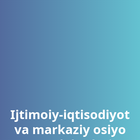
Ijtimoiy-iqtisodiyot
va markaziy osiyo