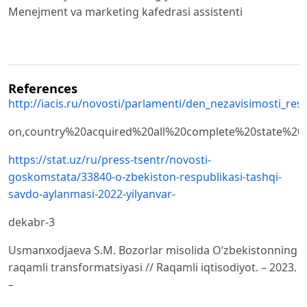
Menejment va marketing kafedrasi assistenti
References
http://iacis.ru/novosti/parlamenti/den_nezavisimosti_r
on,country%20acquired%20all%20complete%20state%20
https://stat.uz/ru/press-tsentr/novosti-
goskomstata/33840-o-zbekiston-respublikasi-tashqi-
savdo-aylanmasi-2022-yilyanvar-
dekabr-3
Usmanxodjaeva S.M. Bozorlar misolida O‘zbekistonning
raqamli transformatsiyasi // Raqamli iqtisodiyot. – 2023.
–