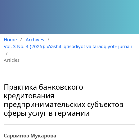
Home
/
Archives
/
Vol. 3 No. 4 (2025): «Yashil iqtisodiyot va taraqqiyot» jurnali
/
Articles
Практика банковского
кредитования
предпринимательских субъектов
сферы услуг в германии
Сарвиноз Мукарова