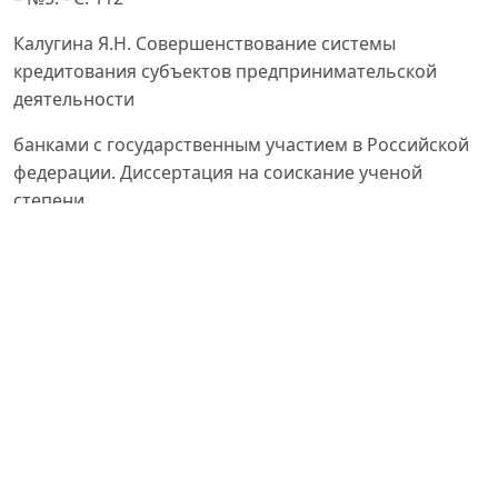
Калугина Я.Н. Совершенствование системы
кредитования субъектов предпринимательской
деятельности
банками с государственным участием в Российской
федерации. Диссертация на соискание ученой
степени
к.э.н. -СПб.: 2019. -229 с.
Батычко В.Т. Финансовое право. Конспект лекций.
Таганрог: ТТИ ЮФУ, 2009. Karimova A. M. Development
of
tourism business with the help of bank lending in
Uzbekistan //НАУКА, ОБРАЗОВАНИЕ, ИННОВАЦИИ:
АКТУАЛЬНЫЕ
ВОПРОСЫ И СОВРЕМЕННЫЕ АСПЕКТЫ. – 2021. – С.