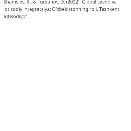
Shamsiev, R., & Tursunov, D. (2022). Global savdo va
iqtisodiy integratsiya: O‘zbekistonning roli. Tashkent:
Iqtisodiyot
va tadbirkorlik universiteti nashriyoti.
Xodjaev, T. (2021). O‘zbekistonning eksport siyosati va
milliy brendlar. Tashkent: O‘zbekiston milliy universiteti
nashriyoti.
Abdullayev, A. & Karimov, D. (2022). Global iqtisodiyotda
milliy brendlarning o‘rni. O‘zbekiston iqtisodiyot va
biznes
jurnali, 15(2), 120-132.
Murodov, E. (2021). O‘zbekistonning eksport
strategiyalari va milliy brendlarni rivojlantirish.
Toshkent: Iqtisodiyot va