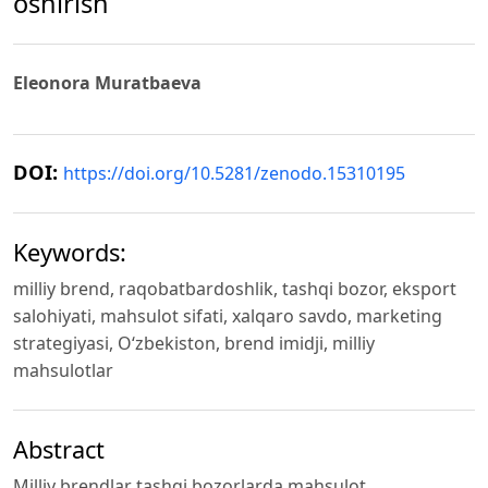
oshirish
Eleonora Muratbaeva
DOI:
https://doi.org/10.5281/zenodo.15310195
Keywords:
milliy brend, raqobatbardoshlik, tashqi bozor, eksport
salohiyati, mahsulot sifati, xalqaro savdo, marketing
strategiyasi, O‘zbekiston, brend imidji, milliy
mahsulotlar
Abstract
Milliy brendlar tashqi bozorlarda mahsulot