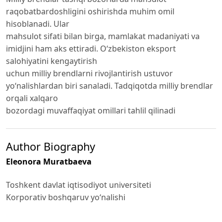
raqobatbardoshligini oshirishda muhim omil
hisoblanadi. Ular
mahsulot sifati bilan birga, mamlakat madaniyati va
imidjini ham aks ettiradi. O‘zbekiston eksport
salohiyatini kengaytirish
uchun milliy brendlarni rivojlantirish ustuvor
yo‘nalishlardan biri sanaladi. Tadqiqotda milliy brendlar
orqali xalqaro
bozordagi muvaffaqiyat omillari tahlil qilinadi
Author Biography
Eleonora Muratbaeva
Toshkent davlat iqtisodiyot universiteti
Korporativ boshqaruv yo‘nalishi