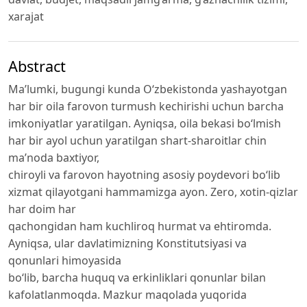
xarajat
Abstract
Ma’lumki, bugungi kunda O‘zbekistonda yashayotgan
har bir oila farovon turmush kechirishi uchun barcha
imkoniyatlar yaratilgan. Ayniqsa, oila bekasi bo‘lmish
har bir ayol uchun yaratilgan shart-sharoitlar chin
ma’noda baxtiyor,
chiroyli va farovon hayotning asosiy poydevori bo‘lib
xizmat qilayotgani hammamizga ayon. Zero, xotin-qizlar
har doim har
qachongidan ham kuchliroq hurmat va ehtiromda.
Ayniqsa, ular davlatimizning Konstitutsiyasi va
qonunlari himoyasida
bo‘lib, barcha huquq va erkinliklari qonunlar bilan
kafolatlanmoqda. Mazkur maqolada yuqorida