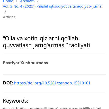
Home
/
Archives
/
Vol. 3 No. 4 (2025): «Yashil iqtisodiyot va taraqqiyot» jurnali
/
Articles
“Oila va xotin-qizlarni qo‘llab-
quvvatlash jamg‘armasi” faoliyati
Baxtiyor Xushmurodov
DOI:
https://doi.org/10.5281/zenodo.15310101
Keywords:
davlat, budjet, maqsadli jamg‘arma, g‘aznachilik tizimi,