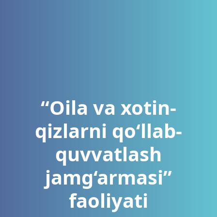
“Oila va xotin-
qizlarni qo‘llab-
quvvatlash
jamg‘armasi”
faoliyati