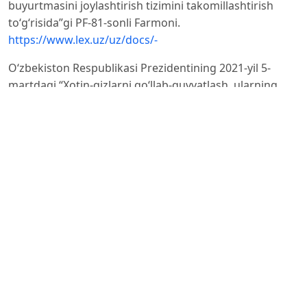
buyurtmasini joylashtirish tizimini takomillashtirish
to‘g‘risida”gi PF-81-sonli Farmoni.
https://www.lex.uz/uz/docs/-
O‘zbekiston Respublikasi Prezidentining 2021-yil 5-
martdagi “Xotin-qizlarni qo‘llab-quvvatlash, ularning
jamiyat
hayotidagi faol ishtirokini ta’minlash tizimini yanada
takomillashtirish chora-tadbirlari to‘g‘risida”gi PQ-5020-
sonli qarori.
https://lex.uz/uz/docs/-5320582
.
Vazirlar Mahkamasining 2024-yil 9-sentabrdagi “Xotin-
qizlarni qo‘llab-quvvatlash mexanizmlarini yanada
takomillashtirish, ularning muammolarini hal etishda
axborot-kommunikatsiya texnologiyalarini keng joriy
etish choratadbirlari