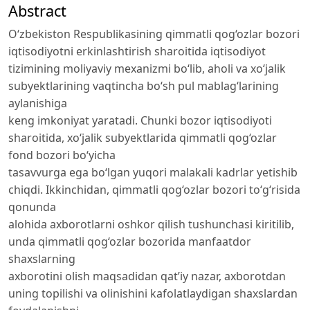
Abstract
O‘zbekiston Respublikasining qimmatli qog‘ozlar bozori
iqtisodiyotni erkinlashtirish sharoitida iqtisodiyot
tizimining moliyaviy mexanizmi bo‘lib, aholi va xo‘jalik
subyektlarining vaqtincha bo‘sh pul mablag‘larining
aylanishiga
keng imkoniyat yaratadi. Chunki bozor iqtisodiyoti
sharoitida, xo‘jalik subyektlarida qimmatli qog‘ozlar
fond bozori bo‘yicha
tasavvurga ega bo‘lgan yuqori malakali kadrlar yetishib
chiqdi. Ikkinchidan, qimmatli qog‘ozlar bozori to‘g‘risida
qonunda
alohida axborotlarni oshkor qilish tushunchasi kiritilib,
unda qimmatli qog‘ozlar bozorida manfaatdor
shaxslarning
axborotini olish maqsadidan qat’iy nazar, axborotdan
uning topilishi va olinishini kafolatlaydigan shaxslardan