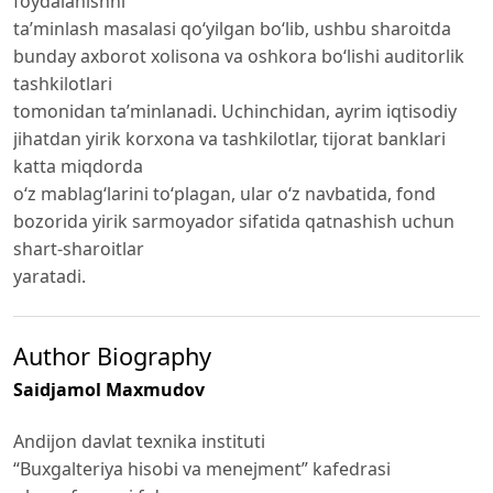
foydalanishni
ta’minlash masalasi qo‘yilgan bo‘lib, ushbu sharoitda
bunday axborot xolisona va oshkora bo‘lishi auditorlik
tashkilotlari
tomonidan ta’minlanadi. Uchinchidan, ayrim iqtisodiy
jihatdan yirik korxona va tashkilotlar, tijorat banklari
katta miqdorda
o‘z mablag‘larini to‘plagan, ular o‘z navbatida, fond
bozorida yirik sarmoyador sifatida qatnashish uchun
shart-sharoitlar
yaratadi.
Author Biography
Saidjamol Maxmudov
Andijon davlat texnika instituti
“Buxgalteriya hisobi va menejment” kafedrasi