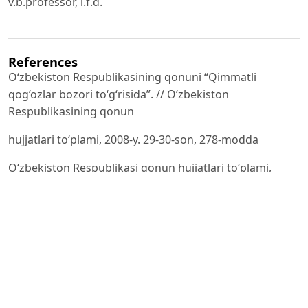
v.b.professor, i.f.d.
References
O‘zbekiston Respublikasining qonuni “Qimmatli
qog‘ozlar bozori to‘g‘risida”. // O‘zbekiston
Respublikasining qonun
hujjatlari to‘plami, 2008-y. 29-30-son, 278-modda
O‘zbekiston Respublikasi qonun hujjatlari to‘plami,
2008y. 29-30 son, 278-modda.
Натсионалный стандарт бухгалтерского учета
Республики Узбекистан НСБУ №21. Ташкент:
“НОРМА”, 2009.
с.
Питер Роуз. Банковский менеджмент. М.:ИНФРА-М,