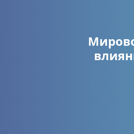
Мирово
влиян