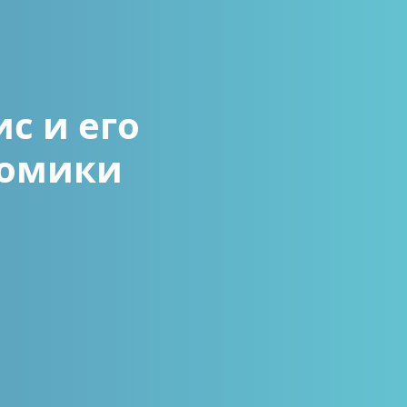
с и его
номики