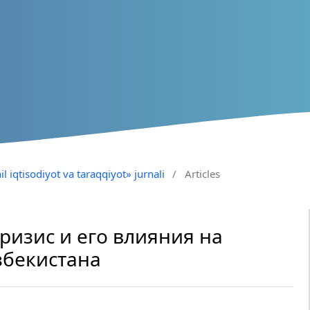
il iqtisodiyot va taraqqiyot» jurnali
/
Articles
изис и его влияния на
збекистана