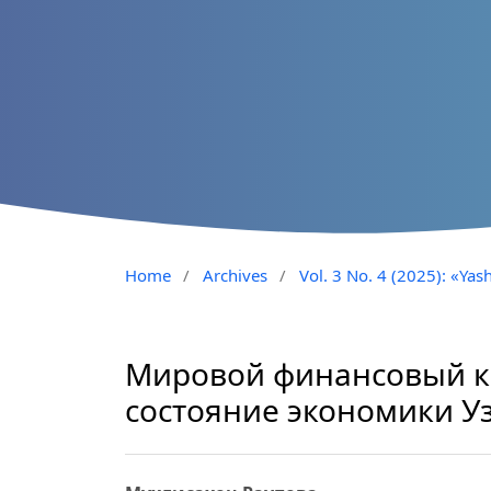
Home
/
Archives
/
Vol. 3 No. 4 (2025): «Yash
Мировой финансовый кр
состояние экономики У