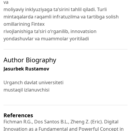
va
moliyaviy inklyuziyaga ta’sirini tahlil qiladi. Turli
mintaqalarda raqamli infratuzilma va tartibga solish
omillarining Fintex
rivojlanishiga ta’siri o‘rganilib, innovatsion
yondashuvlar va muammolar yoritiladi
Author Biography
Jasurbek Rustamov
Urganch davlat universiteti
mustaqil izlanuvchisi
References
Fichman R.G., Dos Santos B.L., Zheng Z. (Eric). Digital
Innovation as a Fundamental and Powerful Concept in