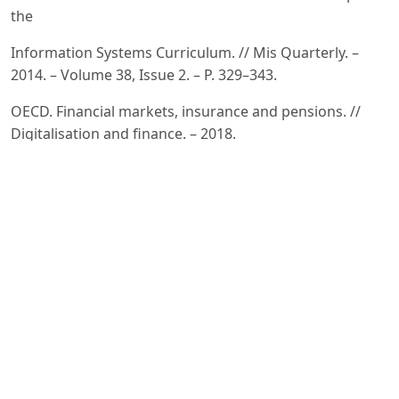
the
Information Systems Curriculum. // Mis Quarterly. –
2014. – Volume 38, Issue 2. – P. 329–343.
OECD. Financial markets, insurance and pensions. //
Digitalisation and finance. – 2018.
Frame W.S., White L.J. Technological change, financial
innovation, and diffusion in banking. // Leonard N.
Stern School
of Business, Department of Economics, Atlanta, GA,
USA. – 2014. – P. 1–5.
Hartmann M.E. E-payments evolution. // In Handbuch E-
Money, E-payment & M-payment. – Springer-Verlag,
2006. –
P. 7–18.