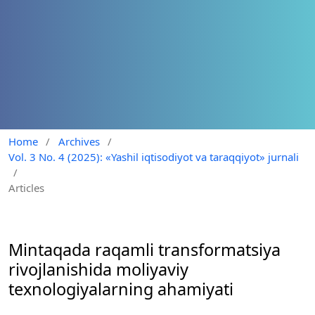
Home
/
Archives
/
Vol. 3 No. 4 (2025): «Yashil iqtisodiyot va taraqqiyot» jurnali
/
Articles
Mintaqada raqamli transformatsiya
rivojlanishida moliyaviy
texnologiyalarning ahamiyati