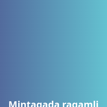
Mintaqada raqamli