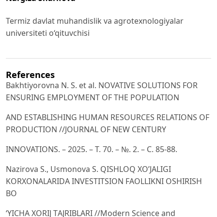
Termiz davlat muhandislik va agrotexnologiyalar
universiteti o‘qituvchisi
References
Bakhtiyorovna N. S. et al. NOVATIVE SOLUTIONS FOR
ENSURING EMPLOYMENT OF THE POPULATION
AND ESTABLISHING HUMAN RESOURCES RELATIONS OF
PRODUCTION //JOURNAL OF NEW CENTURY
INNOVATIONS. – 2025. – Т. 70. – №. 2. – С. 85-88.
Nazirova S., Usmonova S. QISHLOQ ХO’JАLIGI
KORХONАLАRIDА INVЕSTITSION FАOLLIKNI OSHIRISH
BO
‘YICHА ХORIJ TАJRIBLАRI //Modern Science and