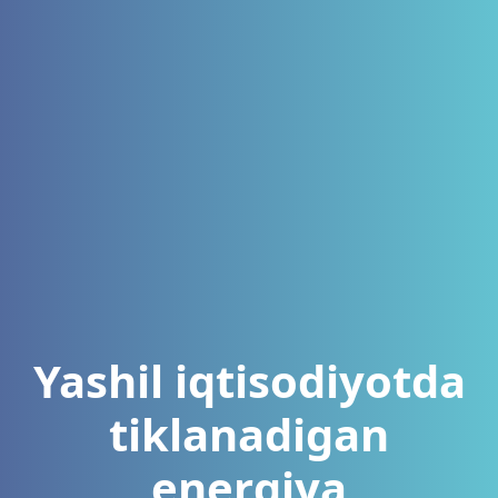
Yashil iqtisodiyotda
tiklanadigan
energiya