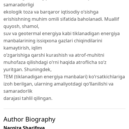
samaradorligi
ekologik toza va barqaror iqtisodiy oʻsishga
erishishning muhim omili sifatida baholanadi. Muallif
quyosh, shamol,
suv va geotermal energiya kabi tiklanadigan energiya
manbalarining issiqxona gazlari chiqindilarini
kamaytirish, iqlim
oʻzgarishiga qarshi kurashish va atrof-muhitni
muhofaza qilishdagi o‘rni haqida atroflicha soʻz
yuritgan. Shuningdek,
TEM (tiklanadigan energiya manbalari) ko‘rsatkichlariga
izoh berilgan, ularning amaliyotdagi qo‘llanilishi va
samaradorlik
darajasi tahlil qilingan.
Author Biography
Nargiza Sharifova