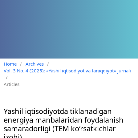
Home
/
Archives
/
Vol. 3 No. 4 (2025): «Yashil iqtisodiyot va taraqqiyot» jurnali
/
Articles
Yashil iqtisodiyotda tiklanadigan
energiya manbalaridan foydalanish
samaradorligi (TEM ko‘rsatkichlar
izohi)