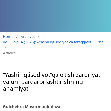
Home
/
Archives
/
Vol. 3 No. 4 (2025): «Yashil iqtisodiyot va taraqqiyot» jurnali
/
Articles
“Yashil iqtisodiyot”ga o‘tish zaruriyati
va uni barqarorlashtirishning
ahamiyati
Gulchehra Musurmankulova