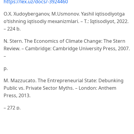
https://lex.uz/docs/-3924460
O.X. Xudoyberganov, M.Usmonov. Yashil iqtisodiyotga
o‘tishning iqtisodiy mexanizmlari. – T.: Iqtisodiyot, 2022.
– 224 b.
N. Stern. The Economics of Climate Change: The Stern
Review. – Cambridge: Cambridge University Press, 2007.
–
p.
M. Mazzucato. The Entrepreneurial State: Debunking
Public vs. Private Sector Myths. – London: Anthem
Press, 2013.
– 272 p.
J. Sachs. The Age of Sustainable Development. – New
York: Columbia University Press, 2015. – 544 p.