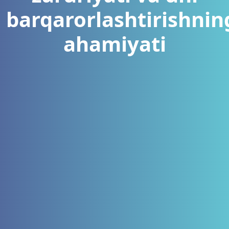
barqarorlashtirishnin
ahamiyati