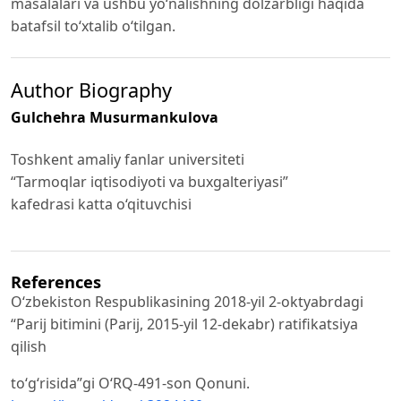
masalalari va ushbu yo‘nalishning dolzarbligi haqida
batafsil to‘xtalib o‘tilgan.
Author Biography
Gulchehra Musurmankulova
Toshkent amaliy fanlar universiteti
“Tarmoqlar iqtisodiyoti va buxgalteriyasi”
kafedrasi katta o‘qituvchisi
References
O‘zbekiston Respublikasining 2018-yil 2-oktyabrdagi
“Parij bitimini (Parij, 2015-yil 12-dekabr) ratifikatsiya
qilish
to‘g‘risida”gi O‘RQ-491-son Qonuni.