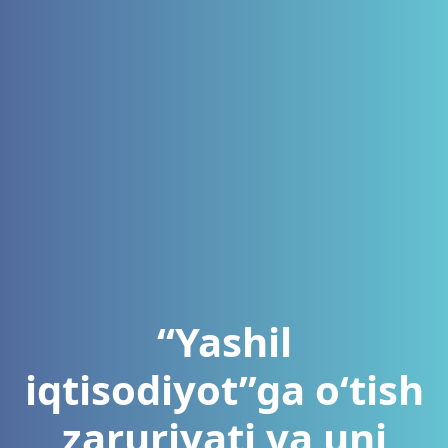
“Yashil
iqtisodiyot”ga o‘tish
zaruriyati va uni