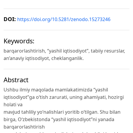
DOI:
https://doi.org/10.5281/zenodo.15273246
Keywords:
barqarorlashtirish, “yashil iqtisodiyot”, tabiiy resurslar,
an’anaviy iqtisodiyot, cheklanganlik.
Abstract
Ushbu ilmiy maqolada mamlakatimizda “yashil
iqtisodiyot”ga o‘tish zarurati, uning ahamiyati, hozirgi
holati va
mavjud tahliliy yo‘nalishlari yoritib o‘tilgan. Shu bilan
birga, O‘zbekistonda “yashil iqtisodiyot”ni yanada
barqarorlashtirish