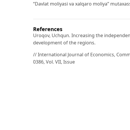
“Davlat moliyasi va xalqaro moliya” mutaxass
References
Uroqov, Uchqun. Increasing the independenc
development of the regions.
// International Journal of Economics, Co
0386, Vol. VII, Issue
, December 2019.
Yuldosheva, N. N. Mahalliy budjetlar mustaq
(Узбекистан). №3,
Toshmatov, Sh. A. Iqtisodiyotni rivojlanish v
manbalarini kengaytirish
yo‘nalishlari // O‘zbekistonda moliya sektorin