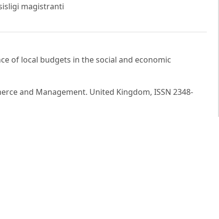
isligi magistranti
e of local budgets in the social and economic
mmerce and Management. United Kingdom, ISSN 2348-
illigini oshirish masalalari // Экономика и финансы
a liberallashtirishda davlat budjeti daromadlari
i rivojlantirishning ustuvor yo‘nalishlari. Respublika