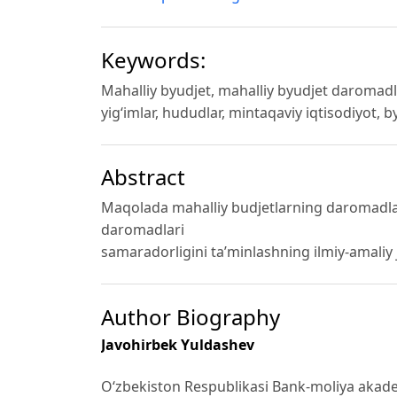
Keywords:
Mahalliy byudjet, mahalliy byudjet daromadla
yig‘imlar, hududlar, mintaqaviy iqtisodiyot, b
Abstract
Maqolada mahalliy budjetlarning daromadlar 
daromadlari
samaradorligini ta’minlashning ilmiy-amaliy ji
Author Biography
Javohirbek Yuldashev
O‘zbekiston Respublikasi Bank-moliya akad