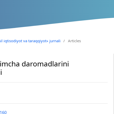
il iqtisodiyot va taraqqiyot» jurnali
/
Articles
himcha daromadlarini
i
3160