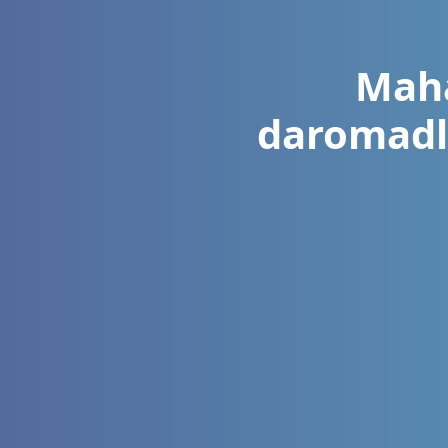
Maha
daromadla