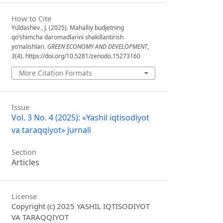
How to Cite
Yuldashev , J. (2025). Mahalliy budjetning
qo‘shimcha daromadlarini shakillantirish
yo‘nalishlari.
GREEN ECONOMY AND DEVELOPMENT
,
3
(4). https://doi.org/10.5281/zenodo.15273160
More Citation Formats
Issue
Vol. 3 No. 4 (2025): «Yashil iqtisodiyot
va taraqqiyot» jurnali
Section
Articles
License
Copyright (c) 2025 YASHIL IQTISODIYOT
VA TARAQQIYOT