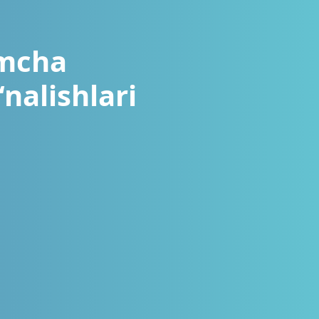
imcha
nalishlari