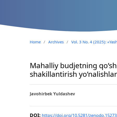
Home
/
Archives
/
Vol. 3 No. 4 (2025): «Yash
Mahalliy budjetning qo‘s
shakillantirish yo‘nalishlar
Javohirbek Yuldashev
DOI:
https://doi.org/10.5281/zenodo.1527