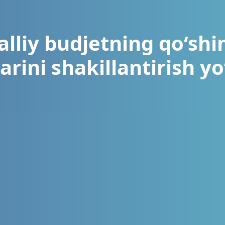
lliy budjetning qo‘sh
rini shakillantirish yo‘