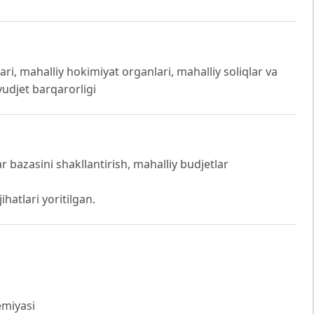
ri, mahalliy hokimiyat organlari, mahalliy soliqlar va
yudjet barqarorligi
bazasini shakllantirish, mahalliy budjetlar
hatlari yoritilgan.
emiyasi