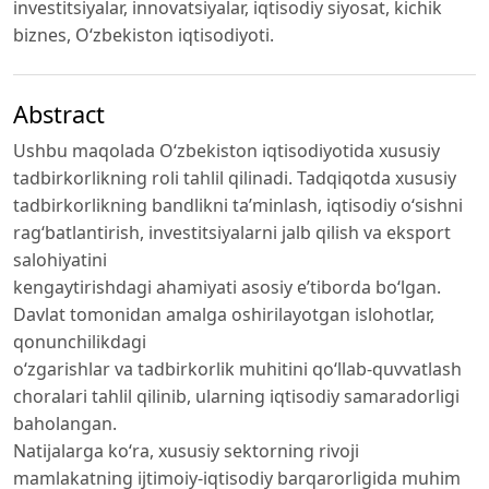
investitsiyalar, innovatsiyalar, iqtisodiy siyosat, kichik
biznes, O‘zbekiston iqtisodiyoti.
Abstract
Ushbu maqolada O‘zbekiston iqtisodiyotida xususiy
tadbirkorlikning roli tahlil qilinadi. Tadqiqotda xususiy
tadbirkorlikning bandlikni ta’minlash, iqtisodiy o‘sishni
rag‘batlantirish, investitsiyalarni jalb qilish va eksport
salohiyatini
kengaytirishdagi ahamiyati asosiy e’tiborda bo‘lgan.
Davlat tomonidan amalga oshirilayotgan islohotlar,
qonunchilikdagi
o‘zgarishlar va tadbirkorlik muhitini qo‘llab-quvvatlash
choralari tahlil qilinib, ularning iqtisodiy samaradorligi
baholangan.
Natijalarga ko‘ra, xususiy sektorning rivoji
mamlakatning ijtimoiy-iqtisodiy barqarorligida muhim