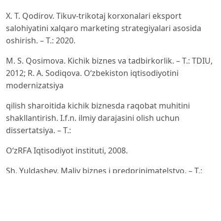
X. T. Qodirov. Tikuv-trikotaj korxonalari eksport
salohiyatini xalqaro marketing strategiyalari asosida
oshirish. – T.: 2020.
M. S. Qosimova. Kichik biznes va tadbirkorlik. – T.: TDIU,
2012; R. A. Sodiqova. Oʻzbekiston iqtisodiyotini
modernizatsiya
qilish sharoitida kichik biznesda raqobat muhitini
shakllantirish. I.f.n. ilmiy darajasini olish uchun
dissertatsiya. – T.:
OʻzRFA Iqtisodiyot instituti, 2008.
Sh. Yuldashev. Maliy biznes i predprinimatelstvo. – T.:
Iqtisod-moliya, 2006.
N. Q. Muradova. Kichik biznes va xususiy tadbirkorlikni
davlat tomonidan qoʻllab-quvvatlashning nazariy