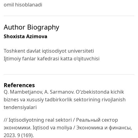
omil hisoblanadi
Author Biography
Shoxista Azimova
Toshkent davlat iqtisodiyot universiteti
Ijtimoiy fanlar kafedrasi katta o’qituvchisi
References
Q. Mambetjanov, A. Sarmanov. Oʻzbekistonda kichik
biznes va xususiy tadbirkorlik sektorining rivojlanish
tendensiyalari
// Iqtisodiyotning real sektori / Реальный сектор
экономики. Iqtisod va moliya / Экономика и финансы,
2023. 9 (169).