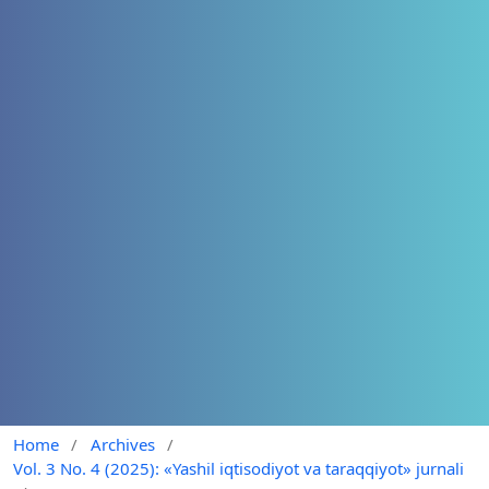
Home
/
Archives
/
Vol. 3 No. 4 (2025): «Yashil iqtisodiyot va taraqqiyot» jurnali