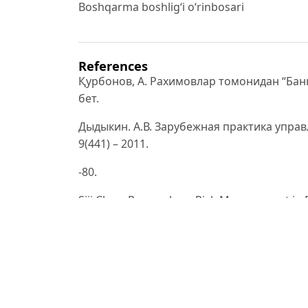
Boshqarma boshligʻi oʻrinbosari
References
Қурбонов, А. Рахимовлар томонидан “Банк 
бет.
Дыдыкин. А.В. Зарубежная практика управ
9(441) – 2011.
-80.
Siji Chen. Research on Risk Management in 
Economics and
Management Volume 3 (2023) 3:267-275.
Mr. Robert C. Effros. Supervision by Risk. IM
DSc D.A.Toshpulatov “Тижорат банкларида рис