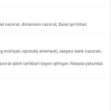
al nazorat, distansion nazorat, Bazel qoʻmitasi
 mohiyati, iqtisodiy ahamiyati, xalqaro bank nazorati,
azorat qilish tartiblari bayon qilingan. Maqola yakunida