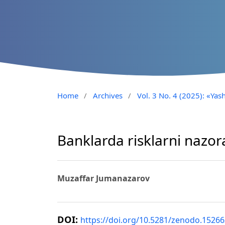
Home
/
Archives
/
Vol. 3 No. 4 (2025): «Yash
Banklarda risklarni nazora
Muzaffar Jumanazarov
DOI:
https://doi.org/10.5281/zenodo.1526