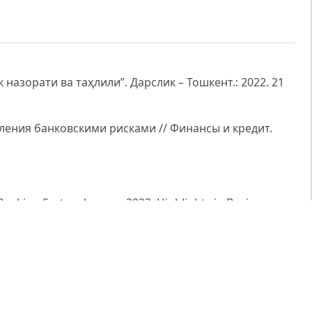
назорати ва таҳлили”. Дарслик – Тошкент.: 2022. 21
ления банковскими рисками // Финансы и кредит.
Banking System January 2023. Highlights in Business
F eLibrary. 20 may 1998.
к маданияти” Iqtisodiy taraqqiyot va tahlil, 2024-yil,