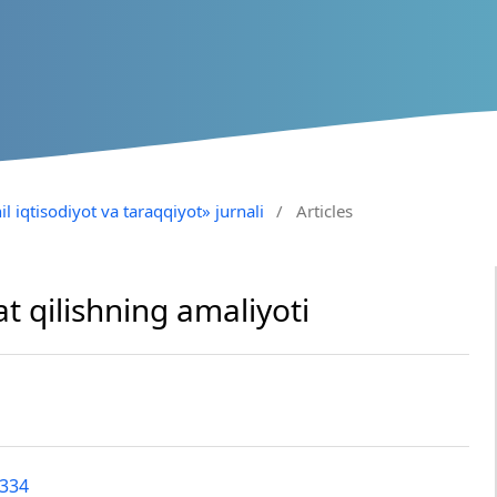
il iqtisodiyot va taraqqiyot» jurnali
/
Articles
t qilishning amaliyoti
6334