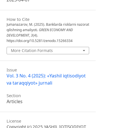
How to Cite
Jumanazarov, M. (2025). Banklarda risklarni nazorat
qilishning amaliyoti.
GREEN ECONOMY AND
DEVELOPMENT
,
3
(4).
https://doi.org/10.5281/zenodo.15266334
More Citation Formats
Issue
Vol. 3 No. 4 (2025): «Yashil iqtisodiyot
va taraqqiyot» jurnali
Section
Articles
License
Copyright (c) 2025 YASHIL IQTISODIYOT