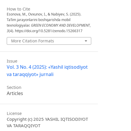
How to Cite
Esonova, M., Ovxunov, I., & Nabiyev, S. (2025).
Ta’lim jarayonlarini boshqarishda mobil
texnologiyalar.
GREEN ECONOMY AND DEVELOPMENT
,
3
(4). https://doi.org/10.5281/zenodo.15266317
More Citation Formats
Issue
Vol. 3 No. 4 (2025): «Yashil iqtisodiyot
va taraqqiyot» jurnali
Section
Articles
License
Copyright (c) 2025 YASHIL IQTISODIYOT
VA TARAQQIYOT