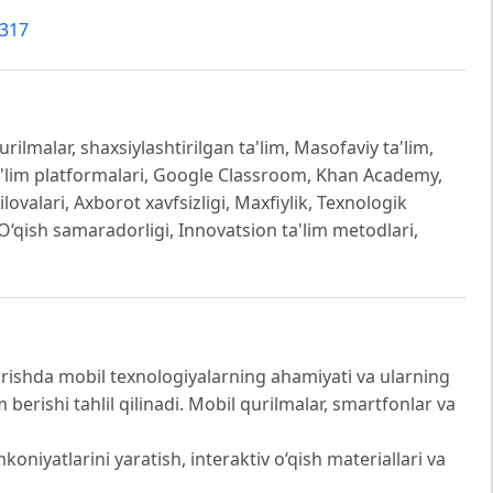
6317
urilmalar, shaxsiylashtirilgan ta'lim, Masofaviy ta'lim,
, Ta'lim platformalari, Google Classroom, Khan Academy,
ilovalari, Axborot xavfsizligi, Maxfiylik, Texnologik
, O‘qish samaradorligi, Innovatsion ta'lim metodlari,
rishda mobil texnologiyalarning ahamiyati va ularning
berishi tahlil qilinadi. Mobil qurilmalar, smartfonlar va
koniyatlarini yaratish, interaktiv o‘qish materiallari va