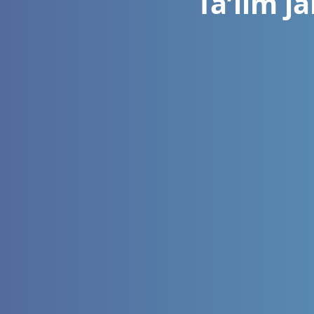
Ta’lim j