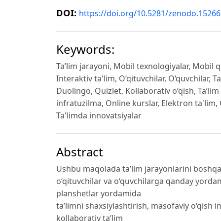
DOI:
https://doi.org/10.5281/zenodo.1526
Keywords:
Ta’lim jarayoni, Mobil texnologiyalar, Mobil q
Interaktiv ta'lim, O‘qituvchilar, O‘quvchilar
Duolingo, Quizlet, Kollaborativ o‘qish, Ta’lim 
infratuzilma, Online kurslar, Elektron ta'lim
Ta'limda innovatsiyalar
Abstract
Ushbu maqolada ta’lim jarayonlarini boshqa
o‘qituvchilar va o‘quvchilarga qanday yordam 
planshetlar yordamida
ta’limni shaxsiylashtirish, masofaviy o‘qish im
kollaborativ ta’lim