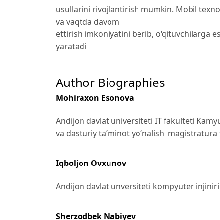
usullarini rivojlantirish mumkin. Mobil texno
va vaqtda davom
ettirish imkoniyatini berib, o‘qituvchilarga 
yaratadi
Author Biographies
Mohiraxon Esonova
Andijon davlat universiteti IT fakulteti Kamy
va dasturiy taʼminot yoʻnalishi magistratura 
Iqboljon Ovxunov
Andijon davlat unversiteti kompyuter injinir
Sherzodbek Nabiyev