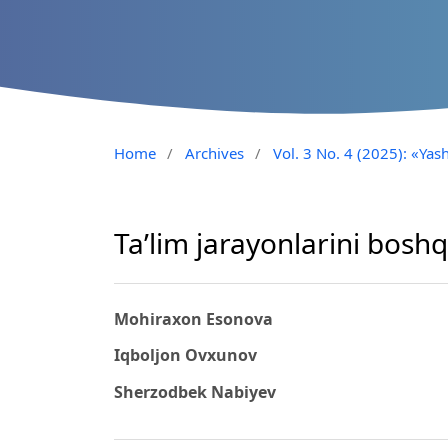
Home
/
Archives
/
Vol. 3 No. 4 (2025): «Yash
Ta’lim jarayonlarini bosh
Mohiraxon Esonova
Iqboljon Ovxunov
Sherzodbek Nabiyev