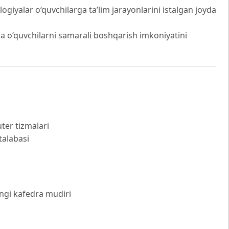
logiyalar o‘quvchilarga ta’lim jarayonlarini istalgan joyda
esa o‘quvchilarni samarali boshqarish imkoniyatini
uter tizmalari
talabasi
ingi kafedra mudiri