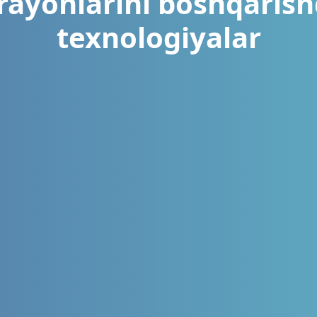
arayonlarini boshqaris
texnologiyalar