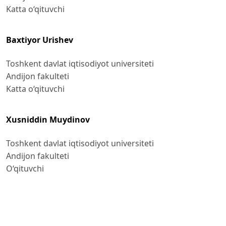
Katta o‘qituvchi
Baxtiyor Urishev
Toshkent davlat iqtisodiyot universiteti
Andijon fakulteti
Katta o‘qituvchi
Xusniddin Muydinov
Toshkent davlat iqtisodiyot universiteti
Andijon fakulteti
O‘qituvchi
References
O‘zbekiston Respublikasi Prezidentining 2022-yil 28-