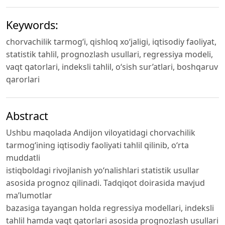
Keywords:
chorvachilik tarmog‘i, qishloq xo‘jaligi, iqtisodiy faoliyat,
statistik tahlil, prognozlash usullari, regressiya modeli,
vaqt qatorlari, indeksli tahlil, o‘sish sur’atlari, boshqaruv
qarorlari
Abstract
Ushbu maqolada Andijon viloyatidagi chorvachilik
tarmog‘ining iqtisodiy faoliyati tahlil qilinib, o‘rta
muddatli
istiqboldagi rivojlanish yo‘nalishlari statistik usullar
asosida prognoz qilinadi. Tadqiqot doirasida mavjud
ma’lumotlar
bazasiga tayangan holda regressiya modellari, indeksli
tahlil hamda vaqt qatorlari asosida prognozlash usullari