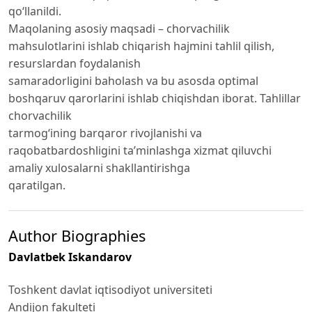
qo‘llanildi.
Maqolaning asosiy maqsadi – chorvachilik
mahsulotlarini ishlab chiqarish hajmini tahlil qilish,
resurslardan foydalanish
samaradorligini baholash va bu asosda optimal
boshqaruv qarorlarini ishlab chiqishdan iborat. Tahlillar
chorvachilik
tarmog‘ining barqaror rivojlanishi va
raqobatbardoshligini ta’minlashga xizmat qiluvchi
amaliy xulosalarni shakllantirishga
qaratilgan.
Author Biographies
Davlatbek Iskandarov
Toshkent davlat iqtisodiyot universiteti
Andijon fakulteti