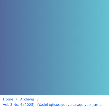
Home
/
Archives
/
Vol. 3 No. 4 (2025): «Yashil iqtisodiyot va taraqqiyot» jurnali