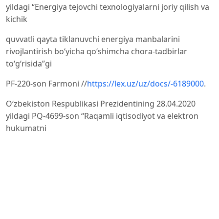
yildagi “Energiya tejovchi texnologiyalarni joriy qilish va
kichik
quvvatli qayta tiklanuvchi energiya manbalarini
rivojlantirish bo‘yicha qo‘shimcha chora-tadbirlar
to‘g‘risida”gi
PF-220-son Farmoni //
https://lex.uz/uz/docs/-6189000
.
Oʻzbekiston Respublikasi Prezidentining 28.04.2020
yildagi PQ-4699-son “Raqamli iqtisodiyot va elektron
hukumatni
keng joriy etish chora-tadbirlari to‘g‘risida” qarori
//
https://lex.uz/docs/-4800657
.
Oʻzbekiston Respublikasi Prezidentining 04.08.2020
yildagi PQ-4797-son “Aholiga davlat ijtimoiy xizmatlari va
yordam