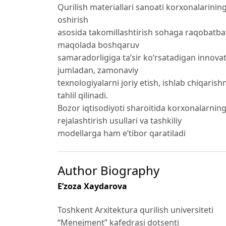
Qurilish materiallari sanoati korxonalarini
oshirish
asosida takomillashtirish sohaga raqobatba
maqolada boshqaruv
samaradorligiga ta’sir ko‘rsatadigan innovats
jumladan, zamonaviy
texnologiyalarni joriy etish, ishlab chiqaris
tahlil qilinadi.
Bozor iqtisodiyoti sharoitida korxonalarning
rejalashtirish usullari va tashkiliy
modellarga ham e’tibor qaratiladi
Author Biography
E’zoza Xaydarova
Toshkent Arxitektura qurilish universiteti
“Menejment” kafedrasi dotsenti