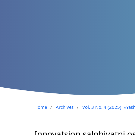
Home
/
Archives
/
Vol. 3 No. 4 (2025): «Yash
Innovatsion salohiyatni os