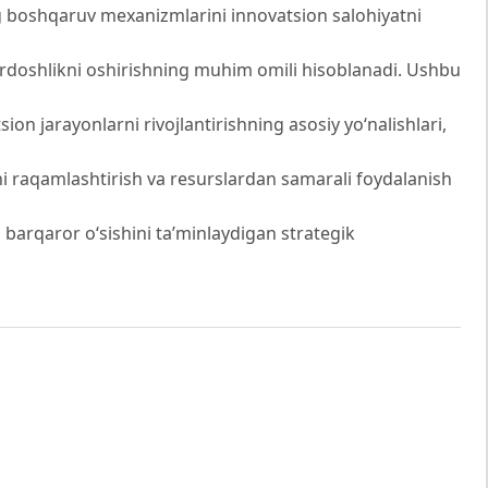
ng boshqaruv mexanizmlarini innovatsion salohiyatni
rdoshlikni oshirishning muhim omili hisoblanadi. Ushbu
ion jarayonlarni rivojlantirishning asosiy yo‘nalishlari,
hni raqamlashtirish va resurslardan samarali foydalanish
 barqaror o‘sishini ta’minlaydigan strategik