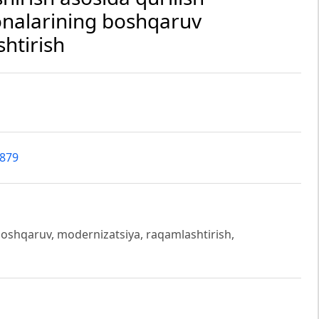
xonalarining boshqaruv
htirish
6879
, boshqaruv, modernizatsiya, raqamlashtirish,