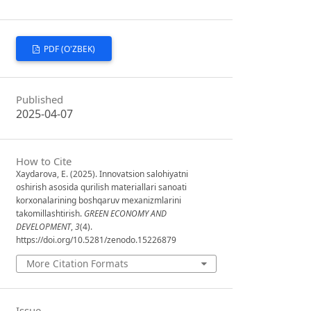
PDF (O'ZBEK)
Published
2025-04-07
How to Cite
Xaydarova, E. (2025). Innovatsion salohiyatni
oshirish asosida qurilish materiallari sanoati
korxonalarining boshqaruv mexanizmlarini
takomillashtirish.
GREEN ECONOMY AND
DEVELOPMENT
,
3
(4).
https://doi.org/10.5281/zenodo.15226879
More Citation Formats
Issue