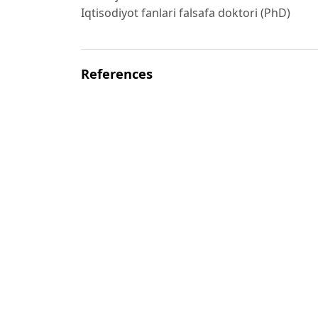
Iqtisodiyot fanlari falsafa doktori (PhD)
References
O‘zbekiston Respublikasi Prezidentining 202
mo‘ljallangan Yangi
O‘zbekistonning taraqqiyot strategiyasi to‘g
https://lex.uz/ru/docs/-5841063
O‘zbekiston Respublikasi Prezidentining 202
tarmog‘ini
modernizatsiya qilish, jadal va innovatsion r
strategiyasini tasdiqlash
to‘g‘risida”gi PF–6119–sonli Farmon:
https:/
O‘zbekiston Respublikasi Prezidentining 2019