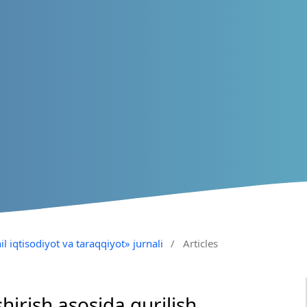
il iqtisodiyot va taraqqiyot» jurnali
/
Articles
hirish asosida qurilish