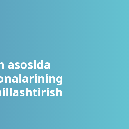
h asosida
xonalarining
llashtirish