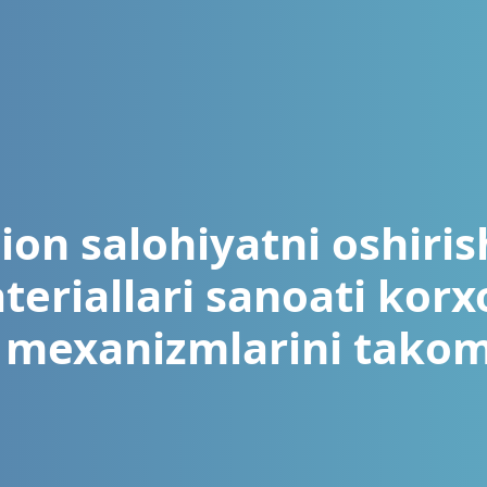
ion salohiyatni oshiris
teriallari sanoati kor
mexanizmlarini takomi