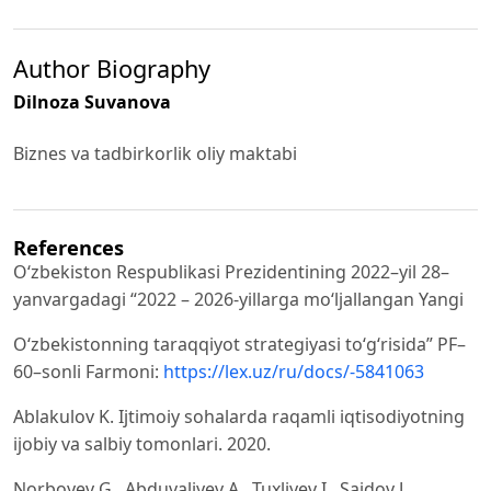
Author Biography
Dilnoza Suvanova
Biznes va tadbirkorlik oliy maktabi
References
O‘zbekiston Respublikasi Prezidentining 2022–yil 28–
yanvargadagi “2022 – 2026-yillarga mo‘ljallangan Yangi
O‘zbekistonning taraqqiyot strategiyasi to‘g‘risida” PF–
60–sonli Farmoni:
https://lex.uz/ru/docs/-5841063
Ablakulov K. Ijtimoiy sohalarda raqamli iqtisodiyotning
ijobiy va salbiy tomonlari. 2020.
Norboyev G., Abduvaliyev A., Tuxliyev I., Saidov J.