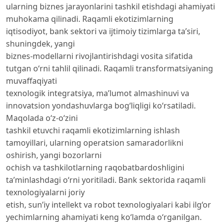
ularning biznes jarayonlarini tashkil etishdagi ahamiyati
muhokama qilinadi. Raqamli ekotizimlarning
iqtisodiyot, bank sektori va ijtimoiy tizimlarga ta’siri,
shuningdek, yangi
biznes-modellarni rivojlantirishdagi vosita sifatida
tutgan o‘rni tahlil qilinadi. Raqamli transformatsiyaning
muvaffaqiyati
texnologik integratsiya, ma’lumot almashinuvi va
innovatsion yondashuvlarga bog‘liqligi ko‘rsatiladi.
Maqolada o‘z-o‘zini
tashkil etuvchi raqamli ekotizimlarning ishlash
tamoyillari, ularning operatsion samaradorlikni
oshirish, yangi bozorlarni
ochish va tashkilotlarning raqobatbardoshligini
ta’minlashdagi o‘rni yoritiladi. Bank sektorida raqamli
texnologiyalarni joriy
etish, sun’iy intellekt va robot texnologiyalari kabi ilg‘or
yechimlarning ahamiyati keng ko‘lamda o‘rganilgan.