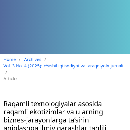
Home
/
Archives
/
Vol. 3 No. 4 (2025): «Yashil iqtisodiyot va taraqqiyot» jurnali
/
Articles
Raqamli texnologiyalar asosida
raqamli ekotizimlar va ularning
biznes-jarayonlarga ta’sirini
aniqlashga ilmiy qarashlar tahlili