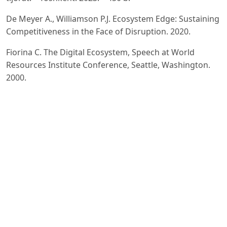
De Meyer A., Williamson P.J. Ecosystem Edge: Sustaining
Competitiveness in the Face of Disruption. 2020.
Fiorina C. The Digital Ecosystem, Speech at World
Resources Institute Conference, Seattle, Washington.
2000.
Fu H. Formal Concept Analysis for Digital Ecosystem.
Proceedings of the 5th International Conference on
Machine
Learning and Applications. 2006.
Dini P. The Digital Ecosystems Research Vision: 2010
and Beyond. Technical Report, European Commission,
2000.
Briscoe G. Digital Ecosystems. Dissertation, Cornell
University. 2009.