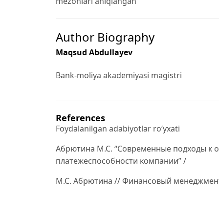
mezonlari aniqlangan
Author Biography
Maqsud Abdullayev
Bank-moliya akademiyasi magistri
References
Foydalanilgan adabiyotlar ro‘yxati
Абрютина М.С. “Современные подходы к 
платежеспособности компании” /
М.С. Абрютина // Финансовый менеджмент. 
“Анализ и прогнозирование финансовой у
цикла на основе