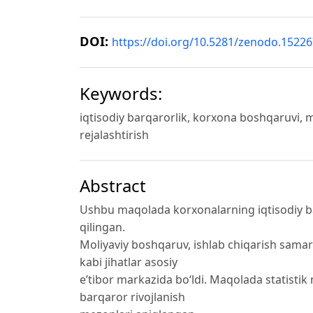
DOI:
https://doi.org/10.5281/zenodo.1522
Keywords:
iqtisodiy barqarorlik, korxona boshqaruvi, mo
rejalashtirish
Abstract
Ushbu maqolada korxonalarning iqtisodiy bar
qilingan.
Moliyaviy boshqaruv, ishlab chiqarish samar
kabi jihatlar asosiy
e’tibor markazida bo‘ldi. Maqolada statistik 
barqaror rivojlanish