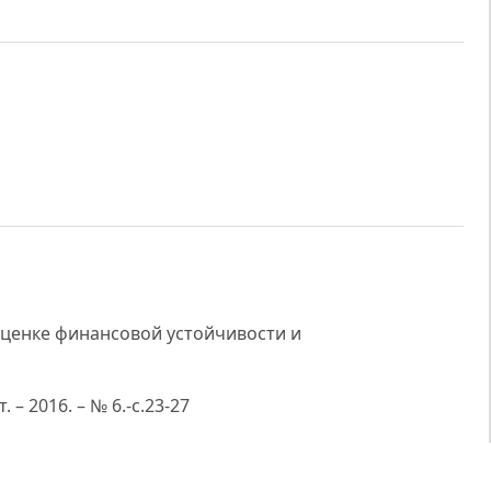
оценке финансовой устойчивости и
– 2016. – № 6.-с.23-27
стойчивости организatsiи с учетом жизненного