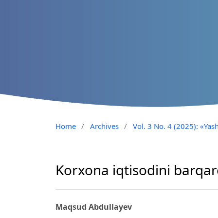
Home
/
Archives
/
Vol. 3 No. 4 (2025): «Yash
Korxona iqtisodini barqaro
Maqsud Abdullayev