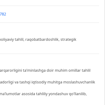
6782
liyaviy tahlil, raqobatbardoshlik, strategik
qarorligini ta’minlashga doir muhim omillar tahlil
adorligi va tashqi iqtisodiy muhitga moslashuvchanlik
ma’lumotlar asosida tahliliy yondashuv qo‘llanilib,