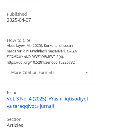
Published
2025-04-07
How to Cite
Abdullayev, M. (2025). Korxona iqtisodini
barqarorligini ta’minlash masalalari.
GREEN
ECONOMY AND DEVELOPMENT
,
3
(4).
https://doi.org/10.5281/zenodo.15226782
More Citation Formats
Issue
Vol. 3 No. 4 (2025): «Yashil iqtisodiyot
va taraqqiyot» jurnali
Section
Articles