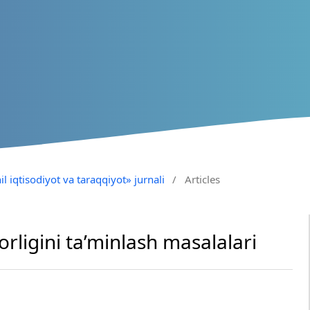
il iqtisodiyot va taraqqiyot» jurnali
/
Articles
rligini ta’minlash masalalari