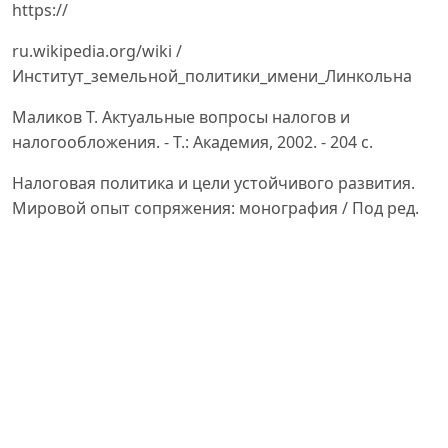
https://
ru.wikipedia.org/wiki /
Институт_земельной_политики_имени_Линкольна
Маликов Т. Актуальные вопросы налогов и
налогообложения. - Т.: Академия, 2002. - 204 с.
Налоговая политика и цели устойчивого развития.
Мировой опыт сопряжения: монография / Под ред.
И. А.
Майбурова. Москва: ЮНИТИ-ДАНА, 2023b. 255 с.14.
Насруллоев Ҳ.Х Digitalization of tax administration – a
strong goal meeting modern requirements
International Journal
of Research in Social Sciences Vol. 12 Issue 05, May
2022, 67-74 бет.