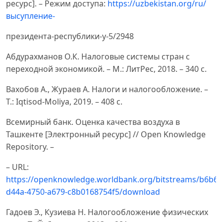
ресурс]. – Режим доступа:
https://uzbekistan.org/ru/
высупление-
президента-республики-у-5/2948
Абдурахманов О.К. Налоговые системы стран с
переходной экономикой. – М.: ЛитРес, 2018. – 340 с.
Вахобов А., Жураев А. Налоги и налогообложение. –
Т.: Iqtisod-Moliya, 2019. – 408 с.
Всемирный банк. Оценка качества воздуха в
Ташкенте [Электронный ресурс] // Open Knowledge
Repository. –
– URL:
https://openknowledge.worldbank.org/bitstreams/b6b6
d44a-4750-a679-c8b0168754f5/download
Гадоев Э., Кузиева Н. Налогообложение физических