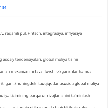
6134
v, raqamli pul, Fintech, integrasiya, inflyasiya
 asosiy tendensiyalari, global moliya tizimi
ojlanish mexanizmini tavsiflovchi oʻzgarishlar hamda
oritilgan. Shuningdek, tadqiqotlar asosida global moliya
oliya tizimining barqaror rivojlanishini ta'minlash
masalalari tadqiq etilgan holda tegishli ilmiy xulosalar