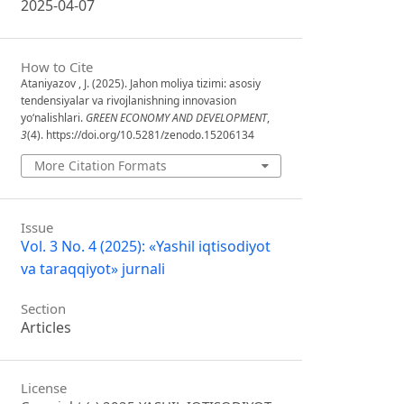
2025-04-07
How to Cite
Ataniyazov , J. (2025). Jahon moliya tizimi: asosiy
tendensiyalar va rivojlanishning innovasion
yoʻnalishlari.
GREEN ECONOMY AND DEVELOPMENT
,
3
(4). https://doi.org/10.5281/zenodo.15206134
More Citation Formats
Issue
Vol. 3 No. 4 (2025): «Yashil iqtisodiyot
va taraqqiyot» jurnali
Section
Articles
License