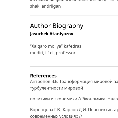
shakllantirilgan
Author Biography
Jasurbek Ataniyazov
“Xalqaro moliya” kafedrasi
mudiri, i.f.d., professor
References
Антропов В.В. Трансформация мировой в
турбулентности мировой
политики и экономики // Экономика. Налоги.
Воронцова Г.В., Карлов Д.И. Перспектив
современных условиях //