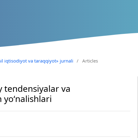
il iqtisodiyot va taraqqiyot» jurnali
/
Articles
y tendensiyalar va
 yoʻnalishlari