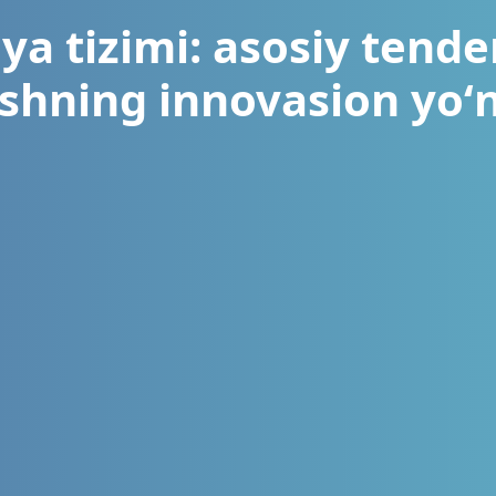
ya tizimi: asosiy tende
ishning innovasion yoʻn