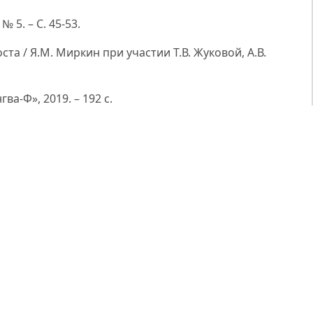
 5. – С. 45-53.
а / Я.М. Миркин при участии Т.В. Жуковой, А.В.
а-Ф», 2019. – 192 с.
альных макрорегуляторов на конкурентные позиции
2022. – № 1. – c. 3-9.
ы реформы мировой валютной системы // Век
лютно-финансовой системы в направлении