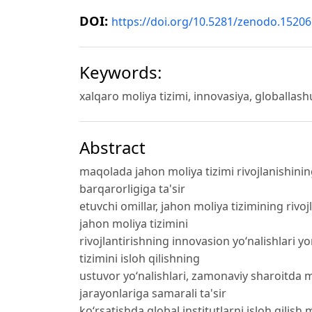
DOI:
https://doi.org/10.5281/zenodo.1520
Keywords:
xalqaro moliya tizimi, innovasiya, globallashu
Abstract
maqolada jahon moliya tizimi rivojlanishining
barqarorligiga ta'sir
etuvchi omillar, jahon moliya tizimining riv
jahon moliya tizimini
rivojlantirishning innovasion yoʻnalishlari y
tizimini isloh qilishning
ustuvor yoʻnalishlari, zamonaviy sharoitda m
jarayonlariga samarali ta'sir
koʻrsatishda global institutlarni isloh qilish 