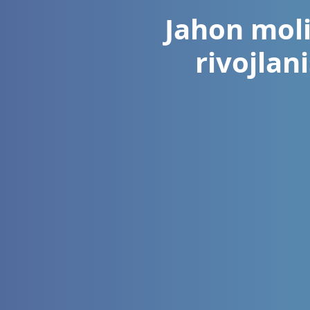
Jahon moli
rivojlan