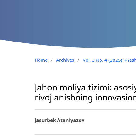
Home
/
Archives
/
Vol. 3 No. 4 (2025): «Yash
Jahon moliya tizimi: asosi
rivojlanishning innovasion
Jasurbek Ataniyazov