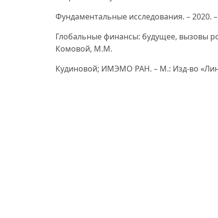
Фундаментальные исследования. – 2020. – №
Глобальные финансы: будущее, вызовы рост
Комовой, М.М.
Кудиновой; ИМЭМО РАН. – М.: Изд-во «Лингв
Загалова З.А. Влияние формальных глоб
национальных
экономик // Финансы, деньги, инвестиции. – 
Красавина Л. Н. Тенденции и перспектив
глобализации. – 2011.
– №1(7). – С. 29-43.
Крылова Л.В. Трансформация мировой ва
полицентризма и