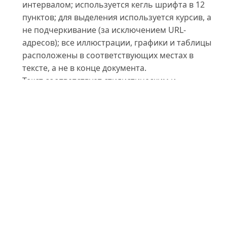
интервалом; используется кегль шрифта в 12
пунктов; для выделения используется курсив, а
не подчеркивание (за исключением URL-
адресов); все иллюстрации, графики и таблицы
расположены в соответствующих местах в
тексте, а не в конце документа.
Текст соответствует стилистическим и
библиографческим требованиям, описанным в
Руководстве для авторов
, которое можно найти
на странице «О журнале».
Sections
Articles
Политика раздела по умолчанию
Privacy Statement