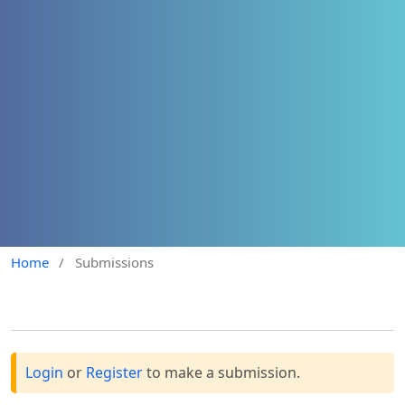
Home
/
Submissions
Login
or
Register
to make a submission.